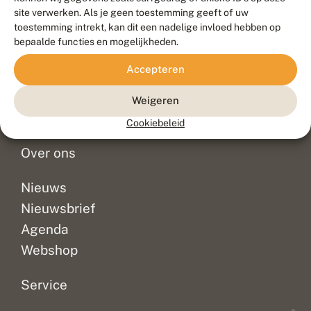
Duurzaam ontwikkeld door
Go2People
, ontworpen door
site verwerken. Als je geen toestemming geeft of uw
Blue Field Agency
toestemming intrekt, kan dit een nadelige invloed hebben op
Privacy
bepaalde functies en mogelijkheden.
Contact
Disclaimer
Accepteren
Sitemap
Veelgestelde vragen
Waarnemingen
Weigeren
Doneer
Cookiebeleid
Over ons
Nieuws
Nieuwsbrief
Agenda
Webshop
Service