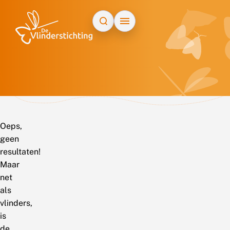
Doorgaan naar inhoud
Oeps,
geen
resultaten!
Maar
net
als
vlinders,
is
de