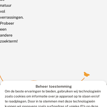
natuur
vol
verrassingen.
Probeer
een
andere
zoekterm!
Beheer toestemming
Om de beste ervaringen te bieden, gebruiken wij technologieën
zoals cookies om informatie over je apparaat op te slaan en/of
te raadplegen. Door in te stemmen met deze technologieën
Meld waarnemingen
© 2026 Vlinderstichting
kunnen wij gegevens zoals surfgedrag of unieke ID's op deze