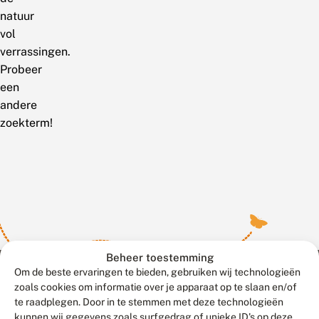
natuur
vol
verrassingen.
Probeer
een
andere
zoekterm!
Beheer toestemming
Om de beste ervaringen te bieden, gebruiken wij technologieën
zoals cookies om informatie over je apparaat op te slaan en/of
te raadplegen. Door in te stemmen met deze technologieën
Meld waarnemingen
© 2026 Vlinderstichting
kunnen wij gegevens zoals surfgedrag of unieke ID's op deze