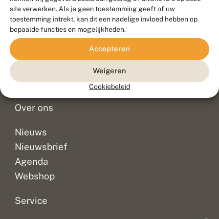
Duurzaam ontwikkeld door
Go2People
, ontworpen door
site verwerken. Als je geen toestemming geeft of uw
Blue Field Agency
toestemming intrekt, kan dit een nadelige invloed hebben op
Privacy
bepaalde functies en mogelijkheden.
Contact
Disclaimer
Accepteren
Sitemap
Veelgestelde vragen
Waarnemingen
Weigeren
Doneer
Cookiebeleid
Over ons
Nieuws
Nieuwsbrief
Agenda
Webshop
Service