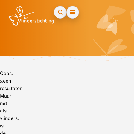
Doorgaan naar inhoud
Oeps,
geen
resultaten!
Maar
net
als
vlinders,
is
de