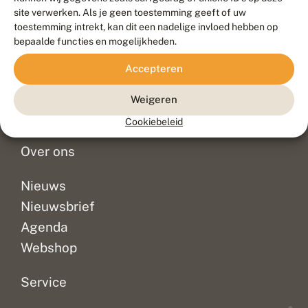
Duurzaam ontwikkeld door
Go2People
, ontworpen door
site verwerken. Als je geen toestemming geeft of uw
Blue Field Agency
toestemming intrekt, kan dit een nadelige invloed hebben op
Privacy
bepaalde functies en mogelijkheden.
Contact
Disclaimer
Accepteren
Sitemap
Veelgestelde vragen
Waarnemingen
Weigeren
Doneer
Cookiebeleid
Over ons
Nieuws
Nieuwsbrief
Agenda
Webshop
Service