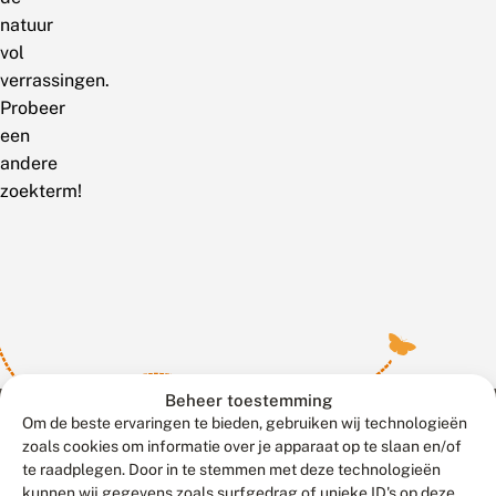
natuur
vol
verrassingen.
Probeer
een
andere
zoekterm!
Beheer toestemming
Om de beste ervaringen te bieden, gebruiken wij technologieën
zoals cookies om informatie over je apparaat op te slaan en/of
te raadplegen. Door in te stemmen met deze technologieën
Meld waarnemingen
© 2026 Vlinderstichting
kunnen wij gegevens zoals surfgedrag of unieke ID's op deze