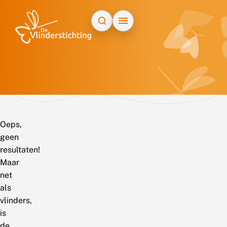
Doorgaan naar inhoud
Oeps,
geen
resultaten!
Maar
net
als
vlinders,
is
de