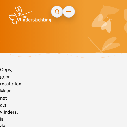
Doorgaan naar inhoud
Oeps,
geen
resultaten!
Maar
net
als
vlinders,
is
de