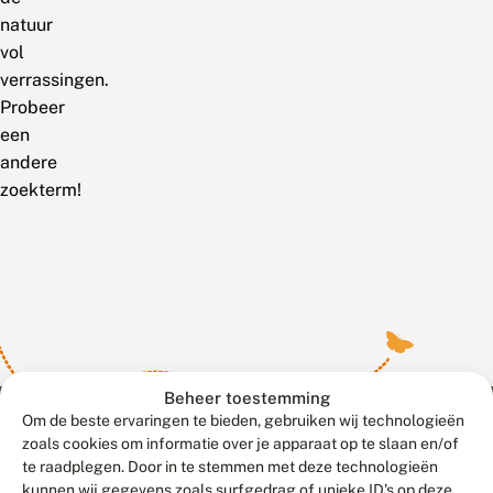
natuur
vol
verrassingen.
Probeer
een
andere
zoekterm!
Beheer toestemming
Om de beste ervaringen te bieden, gebruiken wij technologieën
zoals cookies om informatie over je apparaat op te slaan en/of
te raadplegen. Door in te stemmen met deze technologieën
Meld waarnemingen
© 2026 Vlinderstichting
kunnen wij gegevens zoals surfgedrag of unieke ID's op deze