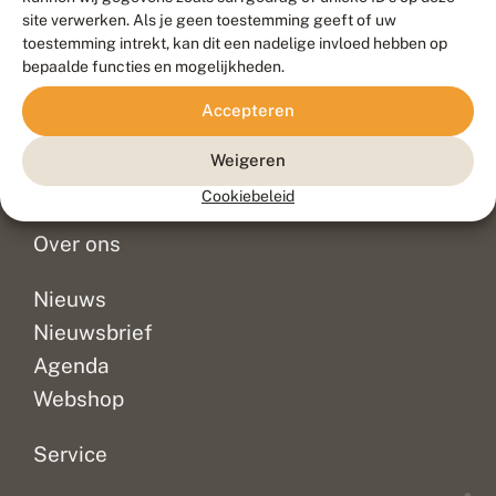
Duurzaam ontwikkeld door
Go2People
, ontworpen door
site verwerken. Als je geen toestemming geeft of uw
Blue Field Agency
toestemming intrekt, kan dit een nadelige invloed hebben op
Privacy
bepaalde functies en mogelijkheden.
Contact
Disclaimer
Accepteren
Sitemap
Veelgestelde vragen
Waarnemingen
Weigeren
Doneer
Cookiebeleid
Over ons
Nieuws
Nieuwsbrief
Agenda
Webshop
Service