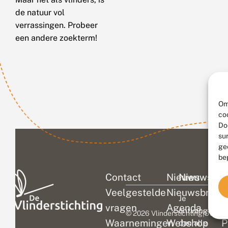
de natuur vol
verrassingen. Probeer
een andere zoekterm!
Om
co
Do
su
ge
be
Contact
Nieuws
Nieuwsbri
C
Veelgestelde
Nieuwsbrief
D
Je
vragen
Agenda
V
ontvangt
© 2026 Vlinderstichting
|
Duurza
Waarnemingen
Webshop
P
dan alle