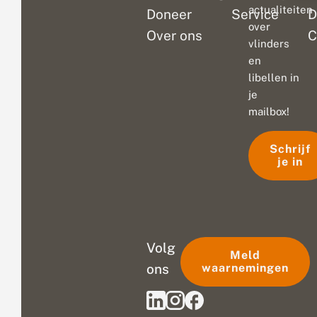
actualiteiten
Doneer
Service
D
over
Over ons
C
vlinders
en
libellen in
je
mailbox!
Schrijf
je in
Volg
Meld
ons
waarnemingen