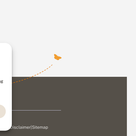
ng
ivacy
|
Disclaimer
|
Sitemap