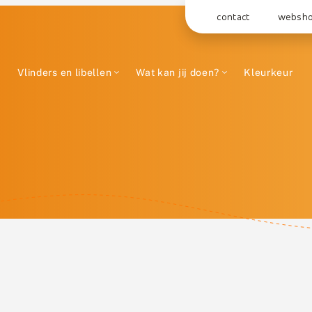
contact
websh
Vlinders en libellen
Wat kan jij doen?
Kleurkeur