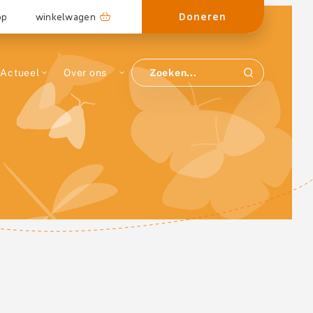
Doneren
op
winkelwagen
Actueel
Over ons