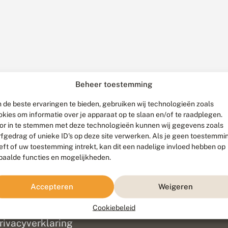
Beheer toestemming
 de beste ervaringen te bieden, gebruiken wij technologieën zoals
okies om informatie over je apparaat op te slaan en/of te raadplegen.
or in te stemmen met deze technologieën kunnen wij gegevens zoals
rfgedrag of unieke ID's op deze site verwerken. Als je geen toestemmi
eft of uw toestemming intrekt, kan dit een nadelige invloed hebben op
paalde functies en mogelijkheden.
ef
olofon
Accepteren
Weigeren
isclaimer
erantwoording
Cookiebeleid
am ontwikkeld door
Go2People
, ontworpen door
Blue Field Agency
|
Pr
rivacyverklaring