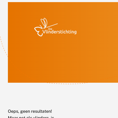
Doorgaan naar inhoud
Oeps, geen resultaten!
Maar net als vlinders, is