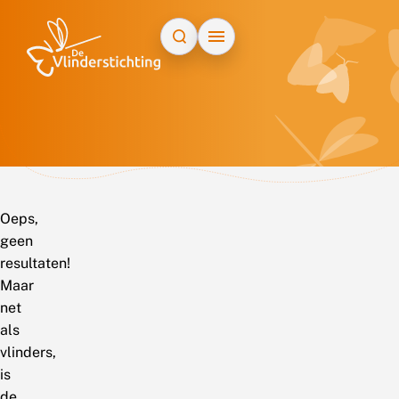
Doorgaan naar inhoud
Oeps,
geen
resultaten!
Maar
net
als
vlinders,
is
de