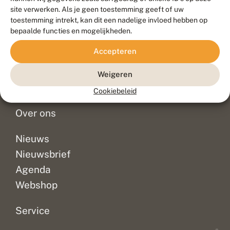
Duurzaam ontwikkeld door
Go2People
, ontworpen door
site verwerken. Als je geen toestemming geeft of uw
Blue Field Agency
toestemming intrekt, kan dit een nadelige invloed hebben op
Privacy
bepaalde functies en mogelijkheden.
Contact
Disclaimer
Accepteren
Sitemap
Veelgestelde vragen
Waarnemingen
Weigeren
Doneer
Cookiebeleid
Over ons
Nieuws
Nieuwsbrief
Agenda
Webshop
Service