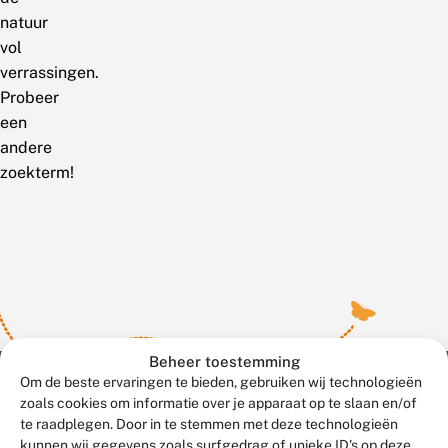
natuur
vol
verrassingen.
Probeer
een
andere
zoekterm!
Beheer toestemming
Om de beste ervaringen te bieden, gebruiken wij technologieën
zoals cookies om informatie over je apparaat op te slaan en/of
te raadplegen. Door in te stemmen met deze technologieën
Meld waarnemingen
© 2026 Vlinderstichting
kunnen wij gegevens zoals surfgedrag of unieke ID's op deze