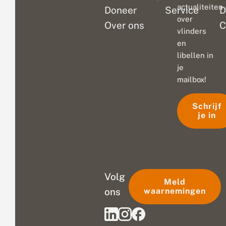
actualiteiten
Doneer
Service
D
over
Over ons
C
vlinders
en
libellen in
je
mailbox!
Schrijf
je in
Volg
Meld
ons
waarnemingen