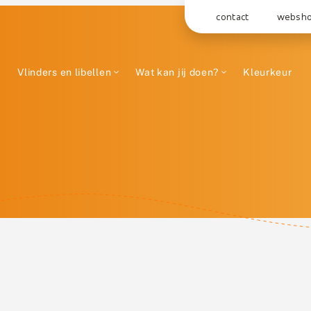
contact
websh
Vlinders en libellen
Wat kan jij doen?
Kleurkeur