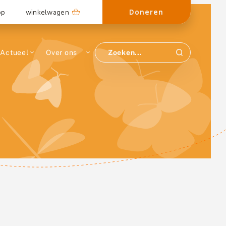
Doneren
op
winkelwagen
Actueel
Over ons