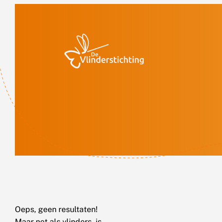
Doorgaan naar inhoud
Oeps, geen resultaten!
Maar net als vlinders, is