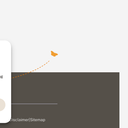
ng
ivacy
|
Disclaimer
|
Sitemap