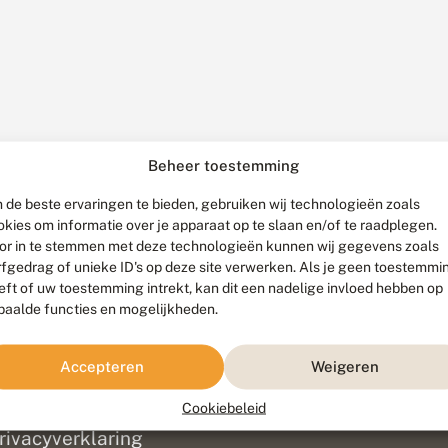
Beheer toestemming
 de beste ervaringen te bieden, gebruiken wij technologieën zoals
okies om informatie over je apparaat op te slaan en/of te raadplegen.
or in te stemmen met deze technologieën kunnen wij gegevens zoals
rfgedrag of unieke ID's op deze site verwerken. Als je geen toestemmi
eft of uw toestemming intrekt, kan dit een nadelige invloed hebben op
paalde functies en mogelijkheden.
ef
olofon
Accepteren
Weigeren
isclaimer
erantwoording
Cookiebeleid
am ontwikkeld door
Go2People
, ontworpen door
Blue Field Agency
|
Pr
rivacyverklaring