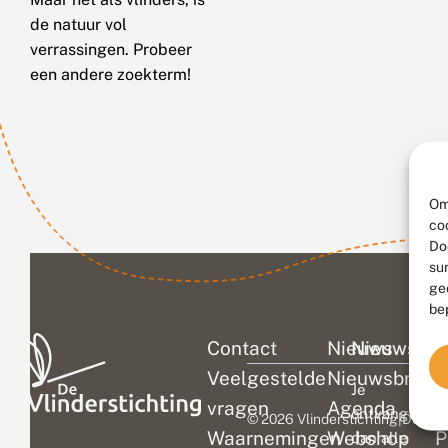
de natuur vol
verrassingen. Probeer
een andere zoekterm!
Om
co
Do
su
ge
be
Contact
Nieuws
Nieuwsbri
C
Veelgestelde
Nieuwsbrief
D
Je
vragen
Agenda
V
ontvangt
© 2026 Vlinderstichting
|
Duurza
Waarnemingen
Webshop
P
dan alle