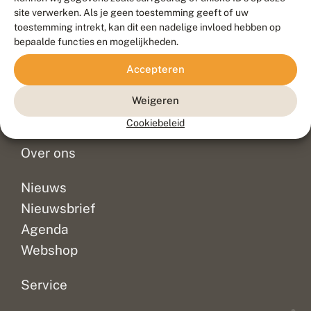
Duurzaam ontwikkeld door
Go2People
, ontworpen door
site verwerken. Als je geen toestemming geeft of uw
Blue Field Agency
toestemming intrekt, kan dit een nadelige invloed hebben op
Privacy
bepaalde functies en mogelijkheden.
Contact
Disclaimer
Accepteren
Sitemap
Veelgestelde vragen
Waarnemingen
Weigeren
Doneer
Cookiebeleid
Over ons
Nieuws
Nieuwsbrief
Agenda
Webshop
Service