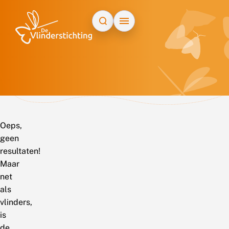
Doorgaan naar inhoud
Oeps,
geen
resultaten!
Maar
net
als
vlinders,
is
de