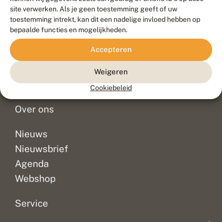
Duurzaam ontwikkeld door
Go2People
, ontworpen door
site verwerken. Als je geen toestemming geeft of uw
Blue Field Agency
toestemming intrekt, kan dit een nadelige invloed hebben op
Privacy
bepaalde functies en mogelijkheden.
Contact
Disclaimer
Accepteren
Sitemap
Veelgestelde vragen
Waarnemingen
Weigeren
Doneer
Cookiebeleid
Over ons
Nieuws
Nieuwsbrief
Agenda
Webshop
Service