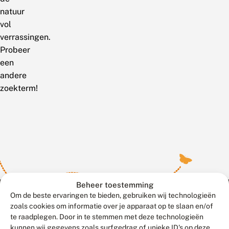
natuur
vol
verrassingen.
Probeer
een
andere
zoekterm!
Beheer toestemming
Om de beste ervaringen te bieden, gebruiken wij technologieën
zoals cookies om informatie over je apparaat op te slaan en/of
te raadplegen. Door in te stemmen met deze technologieën
Meld waarnemingen
© 2026 Vlinderstichting
kunnen wij gegevens zoals surfgedrag of unieke ID's op deze