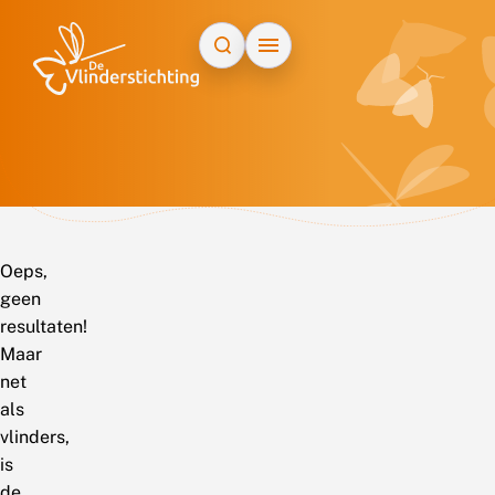
Doorgaan naar inhoud
Oeps,
geen
resultaten!
Maar
net
als
vlinders,
is
de