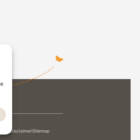
ng
ivacy
|
Disclaimer
|
Sitemap