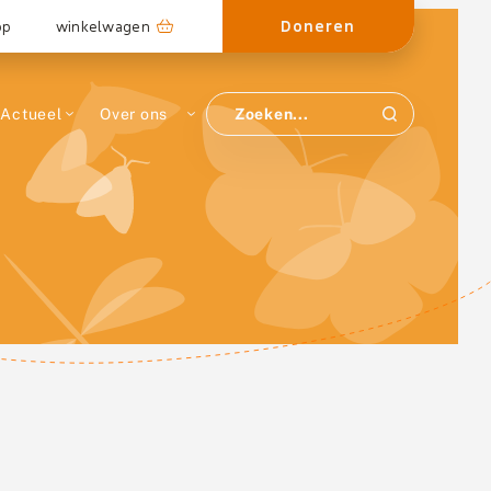
Doneren
op
winkelwagen
Actueel
Over ons