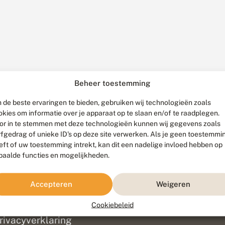
Beheer toestemming
 de beste ervaringen te bieden, gebruiken wij technologieën zoals
okies om informatie over je apparaat op te slaan en/of te raadplegen.
or in te stemmen met deze technologieën kunnen wij gegevens zoals
rfgedrag of unieke ID's op deze site verwerken. Als je geen toestemmi
eft of uw toestemming intrekt, kan dit een nadelige invloed hebben op
paalde functies en mogelijkheden.
ef
olofon
Accepteren
Weigeren
isclaimer
erantwoording
Cookiebeleid
am ontwikkeld door
Go2People
, ontworpen door
Blue Field Agency
|
Pr
rivacyverklaring