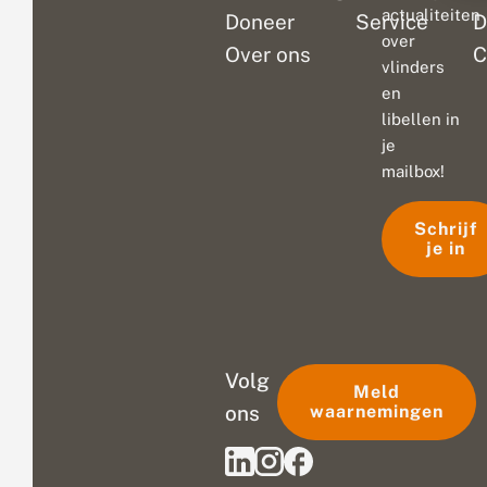
actualiteiten
Doneer
Service
D
over
Over ons
C
vlinders
en
libellen in
je
mailbox!
Schrijf
je in
Volg
Meld
ons
waarnemingen