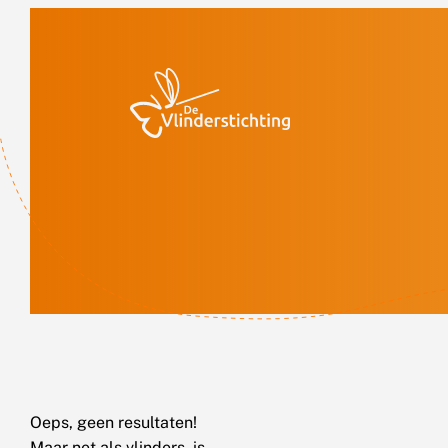
Doorgaan naar inhoud
Oeps, geen resultaten!
Maar net als vlinders, is