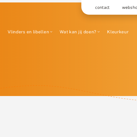
contact
websh
Vlinders en libellen
Wat kan jij doen?
Kleurkeur