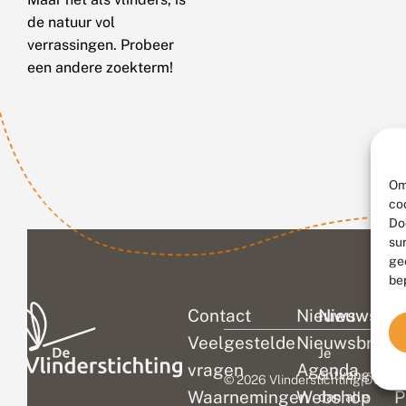
de natuur vol
verrassingen. Probeer
een andere zoekterm!
Om
co
Do
su
ge
be
Contact
Nieuws
Nieuwsbri
C
Veelgestelde
Nieuwsbrief
D
Je
vragen
Agenda
V
ontvangt
© 2026 Vlinderstichting
|
Duurza
Waarnemingen
Webshop
P
dan alle