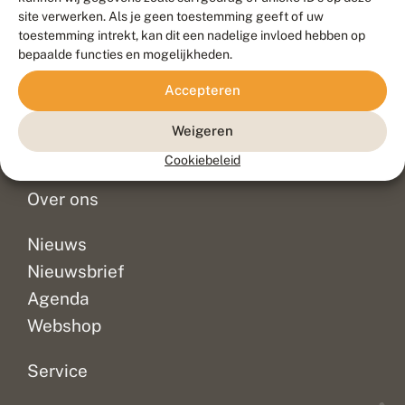
Duurzaam ontwikkeld door
Go2People
, ontworpen door
site verwerken. Als je geen toestemming geeft of uw
Blue Field Agency
toestemming intrekt, kan dit een nadelige invloed hebben op
Privacy
bepaalde functies en mogelijkheden.
Contact
Disclaimer
Accepteren
Sitemap
Veelgestelde vragen
Waarnemingen
Weigeren
Doneer
Cookiebeleid
Over ons
Nieuws
Nieuwsbrief
Agenda
Webshop
Service