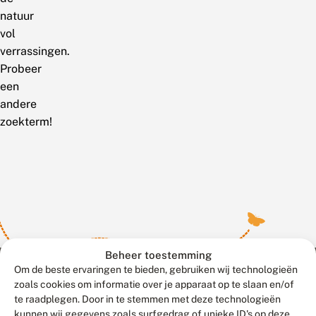
natuur
vol
verrassingen.
Probeer
een
andere
zoekterm!
Beheer toestemming
Om de beste ervaringen te bieden, gebruiken wij technologieën
zoals cookies om informatie over je apparaat op te slaan en/of
te raadplegen. Door in te stemmen met deze technologieën
Meld waarnemingen
© 2026 Vlinderstichting
kunnen wij gegevens zoals surfgedrag of unieke ID's op deze