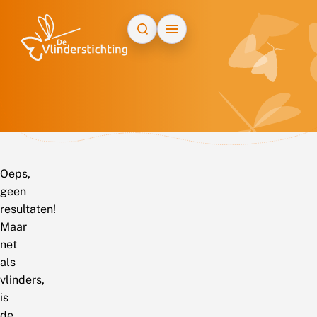
Doorgaan naar inhoud
Oeps,
geen
resultaten!
Maar
net
als
vlinders,
is
de