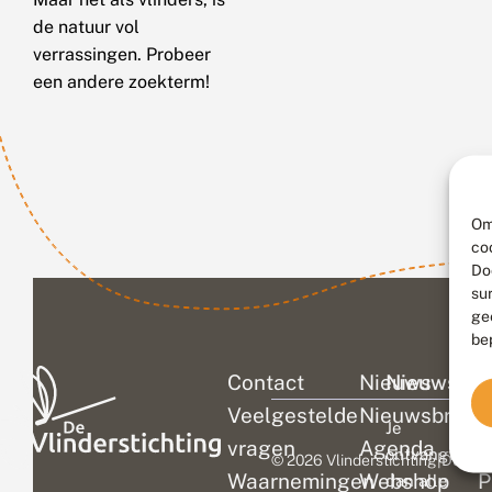
de natuur vol
verrassingen. Probeer
een andere zoekterm!
Om
co
Do
su
ge
be
Contact
Nieuws
Nieuwsbri
C
Veelgestelde
Nieuwsbrief
D
Je
vragen
Agenda
V
ontvangt
© 2026 Vlinderstichting
|
Duurza
Waarnemingen
Webshop
P
dan alle