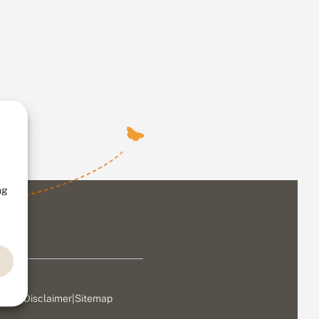
ng
ivacy
|
Disclaimer
|
Sitemap