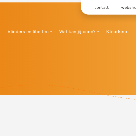
contact
websh
Vlinders en libellen
Wat kan jij doen?
Kleurkeur