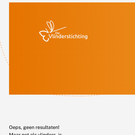
Doorgaan naar inhoud
Oeps, geen resultaten!
Maar net als vlinders, is