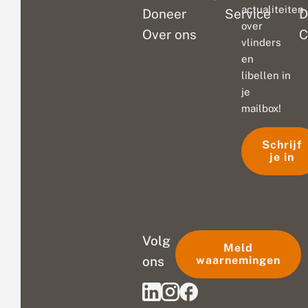
actualiteiten
Doneer
Service
D
over
Over ons
C
vlinders
en
libellen in
je
mailbox!
Schrijf
je in
Volg
Meld
ons
waarnemingen