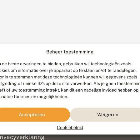
Beheer toestemming
 de beste ervaringen te bieden, gebruiken wij technologieën zoals
okies om informatie over je apparaat op te slaan en/of te raadplegen.
or in te stemmen met deze technologieën kunnen wij gegevens zoals
rfgedrag of unieke ID's op deze site verwerken. Als je geen toestemmi
eft of uw toestemming intrekt, kan dit een nadelige invloed hebben op
paalde functies en mogelijkheden.
ef
olofon
Accepteren
Weigeren
isclaimer
erantwoording
Cookiebeleid
am ontwikkeld door
Go2People
, ontworpen door
Blue Field Agency
|
Pr
rivacyverklaring