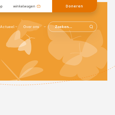
Doneren
op
winkelwagen
Actueel
Over ons