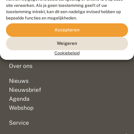
Duurzaam ontwikkeld door
Go2People
, ontworpen door
site verwerken. Als je geen toestemming geeft of uw
Blue Field Agency
toestemming intrekt, kan dit een nadelige invloed hebben op
Privacy
bepaalde functies en mogelijkheden.
Contact
Disclaimer
Accepteren
Sitemap
Veelgestelde vragen
Waarnemingen
Weigeren
Doneer
Cookiebeleid
Over ons
Nieuws
Nieuwsbrief
Agenda
Webshop
Service