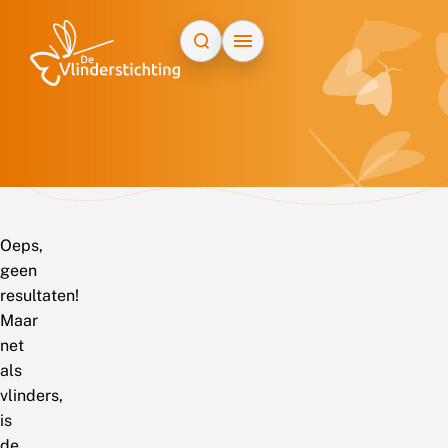
Doorgaan naar inhoud
Oeps,
geen
resultaten!
Maar
net
als
vlinders,
is
de