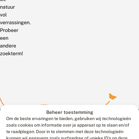
natuur
vol
verrassingen.
Probeer
een
andere
zoekterm!
Beheer toestemming
Om de beste ervaringen te bieden, gebruiken wij technologieën
zoals cookies om informatie over je apparaat op te slaan en/of
te raadplegen. Door in te stemmen met deze technologieën
Meld waarnemingen
© 2026 Vlinderstichting
kunnen wij gegevens zoals surfgedrag of unieke ID's op deze