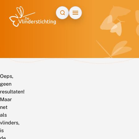
Doorgaan naar inhoud
Oeps,
geen
resultaten!
Maar
net
als
vlinders,
is
de