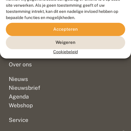
Duurzaam ontwikkeld door
Go2People
, ontworpen door
site verwerken. Als je geen toestemming geeft of uw
Blue Field Agency
toestemming intrekt, kan dit een nadelige invloed hebben op
Privacy
bepaalde functies en mogelijkheden.
Contact
Disclaimer
Accepteren
Sitemap
Veelgestelde vragen
Waarnemingen
Weigeren
Doneer
Cookiebeleid
Over ons
Nieuws
Nieuwsbrief
Agenda
Webshop
Service