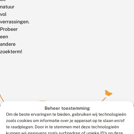
natuur
vol
verrassingen.
Probeer
een
andere
zoekterm!
Beheer toestemming
Om de beste ervaringen te bieden, gebruiken wij technologieën
zoals cookies om informatie over je apparaat op te slaan en/of
te raadplegen. Door in te stemmen met deze technologieën
Meld waarnemingen
© 2026 Vlinderstichting
kunnen wij gegevens zoals surfgedrag of unieke ID's op deze