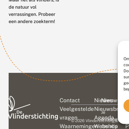
de natuur vol
verrassingen. Probeer
een andere zoekterm!
Om
co
Do
su
ge
be
Contact
Nieuws
Nieuwsbri
C
Veelgestelde
Nieuwsbrief
D
Je
vragen
Agenda
V
ontvangt
© 2026 Vlinderstichting
|
Duurza
Waarnemingen
Webshop
P
dan alle