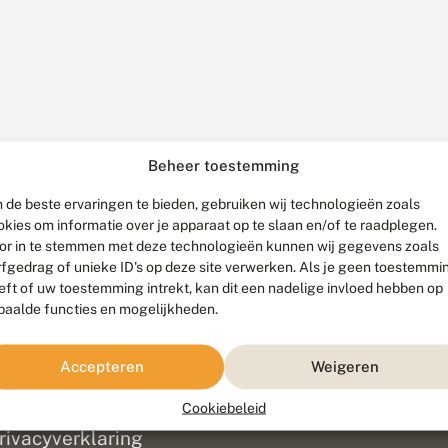
Beheer toestemming
 de beste ervaringen te bieden, gebruiken wij technologieën zoals
okies om informatie over je apparaat op te slaan en/of te raadplegen.
or in te stemmen met deze technologieën kunnen wij gegevens zoals
rfgedrag of unieke ID's op deze site verwerken. Als je geen toestemmi
eft of uw toestemming intrekt, kan dit een nadelige invloed hebben op
paalde functies en mogelijkheden.
ef
olofon
Accepteren
Weigeren
isclaimer
erantwoording
Cookiebeleid
am ontwikkeld door
Go2People
, ontworpen door
Blue Field Agency
|
Pr
rivacyverklaring