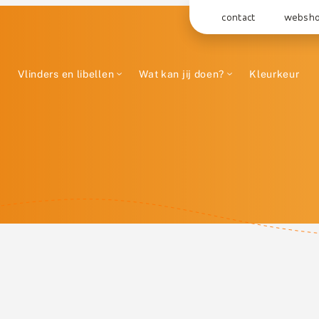
contact
websh
Vlinders en libellen
Wat kan jij doen?
Kleurkeur