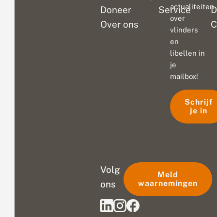
actualiteiten
Doneer
Service
D
over
Over ons
C
vlinders
en
libellen in
je
mailbox!
Schrijf
je in
Volg
Meld
ons
waarnemingen