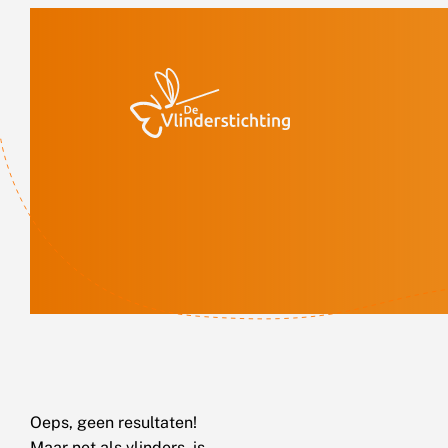
Doorgaan naar inhoud
Oeps, geen resultaten!
Maar net als vlinders, is