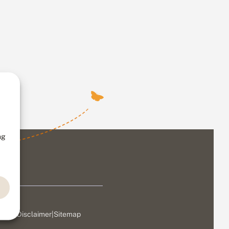
ng
ivacy
|
Disclaimer
|
Sitemap