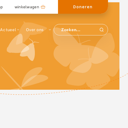
Doneren
op
winkelwagen
Actueel
Over ons