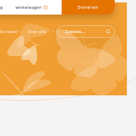
Doneren
op
winkelwagen
Actueel
Over ons