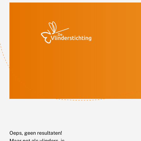
Doorgaan naar inhoud
Oeps, geen resultaten!
Maar net als vlinders, is