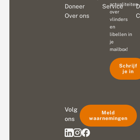
actualiteiten
Doneer
Service
D
over
Over ons
C
vlinders
en
libellen in
je
mailbox!
Schrijf
je in
Volg
Meld
ons
waarnemingen