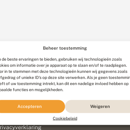
Beheer toestemming
 de beste ervaringen te bieden, gebruiken wij technologieën zoals
okies om informatie over je apparaat op te slaan en/of te raadplegen.
or in te stemmen met deze technologieën kunnen wij gegevens zoals
rfgedrag of unieke ID's op deze site verwerken. Als je geen toestemmi
eft of uw toestemming intrekt, kan dit een nadelige invloed hebben op
paalde functies en mogelijkheden.
ef
olofon
Accepteren
Weigeren
isclaimer
erantwoording
Cookiebeleid
am ontwikkeld door
Go2People
, ontworpen door
Blue Field Agency
|
Pr
rivacyverklaring