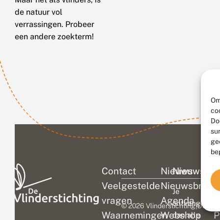
de natuur vol
verrassingen. Probeer
een andere zoekterm!
Om
co
Do
su
ge
be
Contact
Nieuws
Nieuwsbri
C
Veelgestelde
Nieuwsbrief
D
Je
vragen
Agenda
V
ontvangt
© 2026 Vlinderstichting
|
Duurza
Waarnemingen
Webshop
P
dan alle