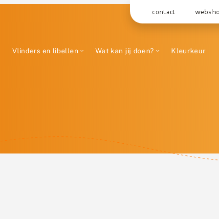
contact
websh
Vlinders en libellen
Wat kan jij doen?
Kleurkeur