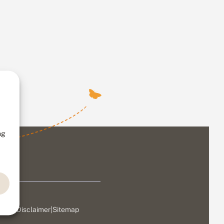
ng
ivacy
|
Disclaimer
|
Sitemap