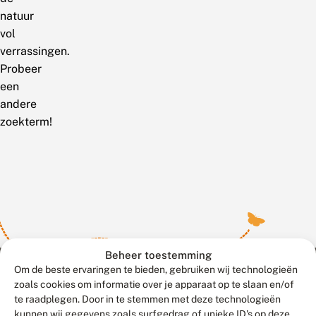
natuur
vol
verrassingen.
Probeer
een
andere
zoekterm!
Beheer toestemming
Om de beste ervaringen te bieden, gebruiken wij technologieën
zoals cookies om informatie over je apparaat op te slaan en/of
te raadplegen. Door in te stemmen met deze technologieën
Meld waarnemingen
© 2026 Vlinderstichting
kunnen wij gegevens zoals surfgedrag of unieke ID's op deze