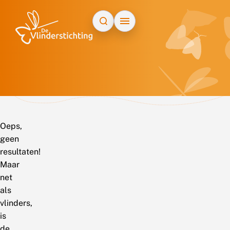
Doorgaan naar inhoud
Oeps,
geen
resultaten!
Maar
net
als
vlinders,
is
de