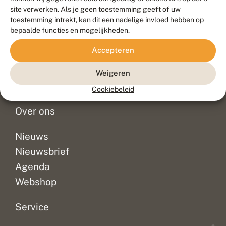
Duurzaam ontwikkeld door
Go2People
, ontworpen door
site verwerken. Als je geen toestemming geeft of uw
Blue Field Agency
toestemming intrekt, kan dit een nadelige invloed hebben op
Privacy
bepaalde functies en mogelijkheden.
Contact
Disclaimer
Accepteren
Sitemap
Veelgestelde vragen
Waarnemingen
Weigeren
Doneer
Cookiebeleid
Over ons
Nieuws
Nieuwsbrief
Agenda
Webshop
Service