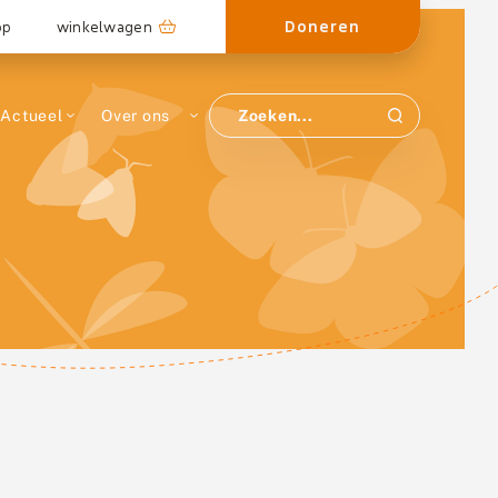
Doneren
op
winkelwagen
Actueel
Over ons