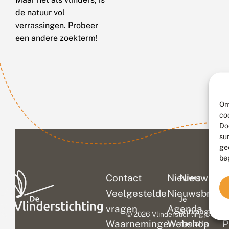
de natuur vol
verrassingen. Probeer
een andere zoekterm!
Om
co
Do
su
ge
be
Contact
Nieuws
Nieuwsbri
C
Veelgestelde
Nieuwsbrief
D
Je
vragen
Agenda
V
ontvangt
© 2026 Vlinderstichting
|
Duurza
Waarnemingen
Webshop
P
dan alle