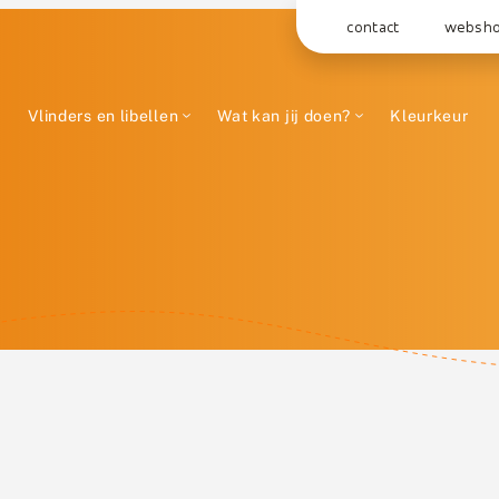
contact
websh
Vlinders en libellen
Wat kan jij doen?
Kleurkeur