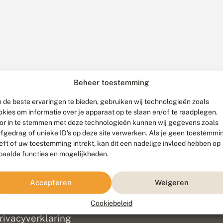
Beheer toestemming
 de beste ervaringen te bieden, gebruiken wij technologieën zoals
okies om informatie over je apparaat op te slaan en/of te raadplegen.
or in te stemmen met deze technologieën kunnen wij gegevens zoals
rfgedrag of unieke ID's op deze site verwerken. Als je geen toestemmi
eft of uw toestemming intrekt, kan dit een nadelige invloed hebben op
paalde functies en mogelijkheden.
ef
olofon
Accepteren
Weigeren
isclaimer
erantwoording
Cookiebeleid
am ontwikkeld door
Go2People
, ontworpen door
Blue Field Agency
|
Pr
rivacyverklaring