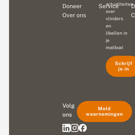
actualiteiten
Doneer
Service
D
over
Over ons
C
vlinders
en
libellen in
je
mailbox!
Schrijf
je in
Volg
Meld
ons
waarnemingen