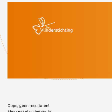
Doorgaan naar inhoud
Oeps, geen resultaten!
Maar net als vlinders, is