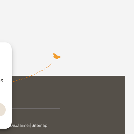
ng
ivacy
|
Disclaimer
|
Sitemap