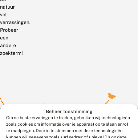
natuur
vol
verrassingen.
Probeer
een
andere
zoekterm!
Beheer toestemming
Om de beste ervaringen te bieden, gebruiken wij technologieën
zoals cookies om informatie over je apparaat op te slaan en/of
te raadplegen. Door in te stemmen met deze technologieën
Meld waarnemingen
© 2026 Vlinderstichting
kunnen wij gegevens zoals surfgedrag of unieke ID's op deze