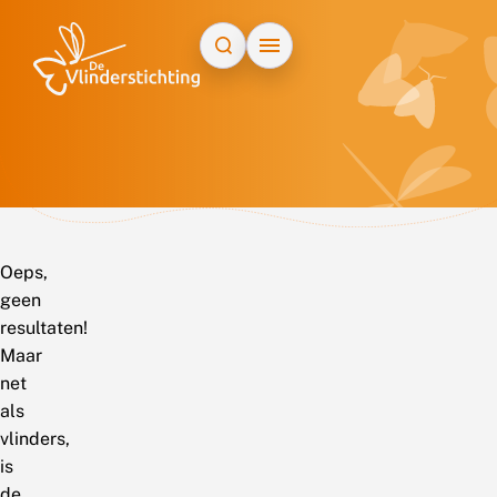
Doorgaan naar inhoud
Oeps,
geen
resultaten!
Maar
net
als
vlinders,
is
de