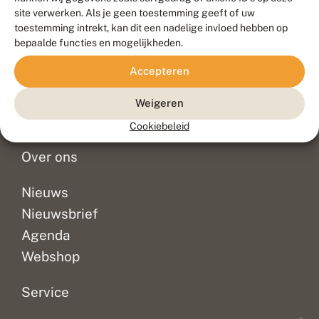
Duurzaam ontwikkeld door
Go2People
, ontworpen door
site verwerken. Als je geen toestemming geeft of uw
Blue Field Agency
toestemming intrekt, kan dit een nadelige invloed hebben op
Privacy
bepaalde functies en mogelijkheden.
Contact
Disclaimer
Accepteren
Sitemap
Veelgestelde vragen
Waarnemingen
Weigeren
Doneer
Cookiebeleid
Over ons
Nieuws
Nieuwsbrief
Agenda
Webshop
Service