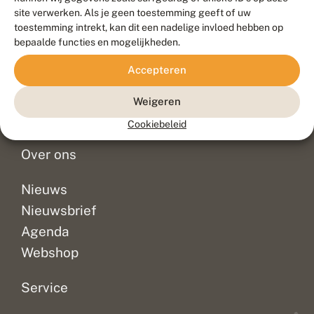
Duurzaam ontwikkeld door
Go2People
, ontworpen door
site verwerken. Als je geen toestemming geeft of uw
Blue Field Agency
toestemming intrekt, kan dit een nadelige invloed hebben op
Privacy
bepaalde functies en mogelijkheden.
Contact
Disclaimer
Accepteren
Sitemap
Veelgestelde vragen
Waarnemingen
Weigeren
Doneer
Cookiebeleid
Over ons
Nieuws
Nieuwsbrief
Agenda
Webshop
Service