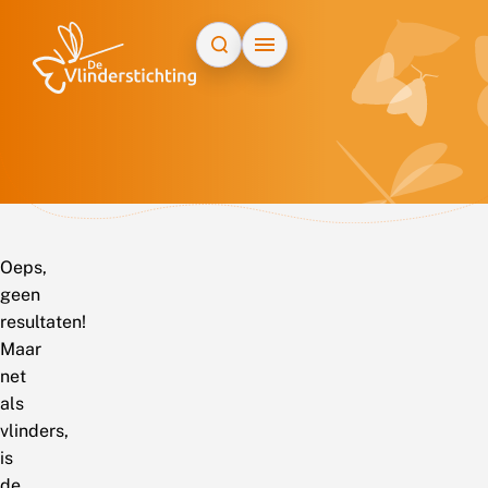
Doorgaan naar inhoud
Oeps,
geen
resultaten!
Maar
net
als
vlinders,
is
de