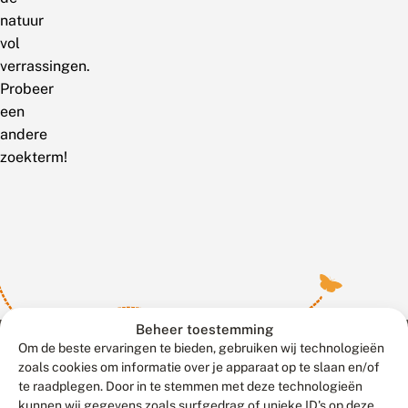
natuur
vol
verrassingen.
Probeer
een
andere
zoekterm!
Beheer toestemming
Om de beste ervaringen te bieden, gebruiken wij technologieën
zoals cookies om informatie over je apparaat op te slaan en/of
te raadplegen. Door in te stemmen met deze technologieën
Meld waarnemingen
© 2026 Vlinderstichting
kunnen wij gegevens zoals surfgedrag of unieke ID's op deze