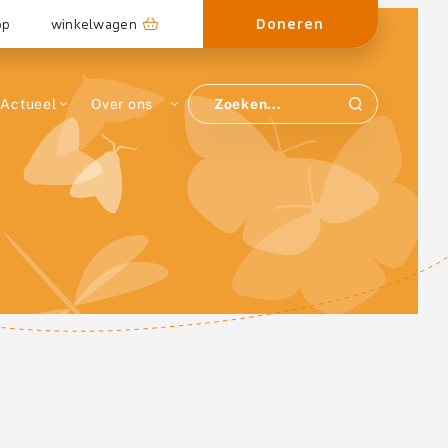
Doneren
op
winkelwagen
Actueel
Over ons