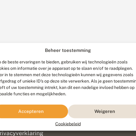
Beheer toestemming
 de beste ervaringen te bieden, gebruiken wij technologieën zoals
okies om informatie over je apparaat op te slaan en/of te raadplegen.
or in te stemmen met deze technologieën kunnen wij gegevens zoals
rfgedrag of unieke ID's op deze site verwerken. Als je geen toestemmi
eft of uw toestemming intrekt, kan dit een nadelige invloed hebben op
paalde functies en mogelijkheden.
ef
olofon
Accepteren
Weigeren
isclaimer
erantwoording
Cookiebeleid
am ontwikkeld door
Go2People
, ontworpen door
Blue Field Agency
|
Pr
rivacyverklaring