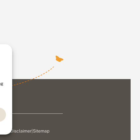
ng
ivacy
|
Disclaimer
|
Sitemap