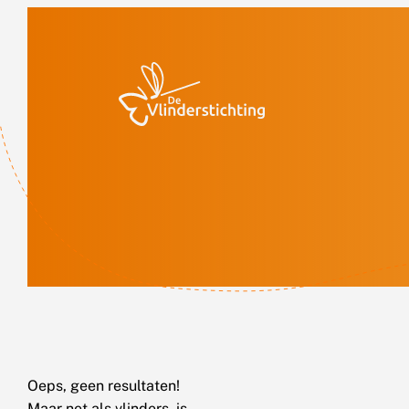
Doorgaan naar inhoud
Oeps, geen resultaten!
Maar net als vlinders, is