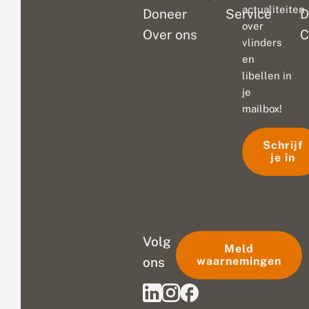
actualiteiten
Doneer
Service
D
over
Over ons
C
vlinders
en
libellen in
je
mailbox!
Schrijf
je in
Volg
Meld
ons
waarnemingen