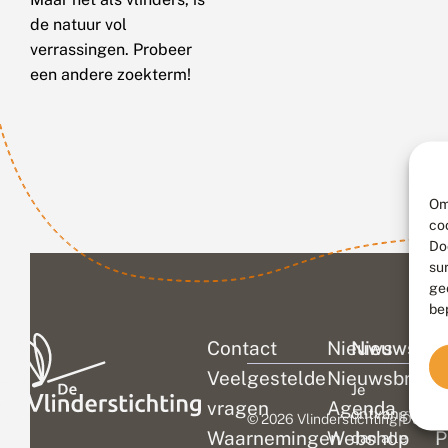
de natuur vol
verrassingen. Probeer
een andere zoekterm!
Om
co
Do
su
ge
be
Contact
Nieuws
Nieuwsbri
C
Veelgestelde
Nieuwsbrief
D
Je
vragen
Agenda
V
ontvangt
© 2026 Vlinderstichting
|
Duurza
Waarnemingen
Webshop
P
dan alle