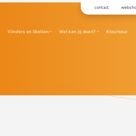
contact
websh
Vlinders en libellen
Wat kan jij doen?
Kleurkeur