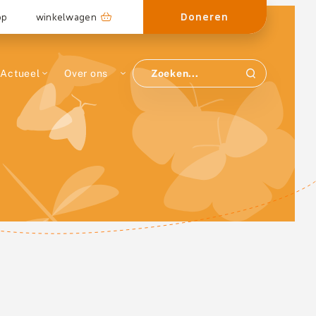
Doneren
op
winkelwagen
Actueel
Over ons