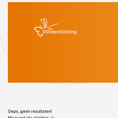
Doorgaan naar inhoud
Oeps, geen resultaten!
Maar net als vlinders, is