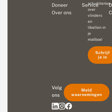
actualiteiten
Doneer
Service
D
over
Over ons
C
vlinders
en
libellen in
je
mailbox!
Schrijf
je in
Volg
Meld
ons
waarnemingen