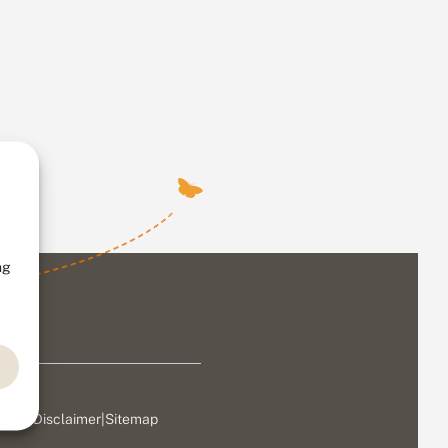
ng
ivacy
|
Disclaimer
|
Sitemap