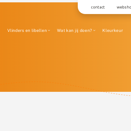
contact
websh
Vlinders en libellen
Wat kan jij doen?
Kleurkeur