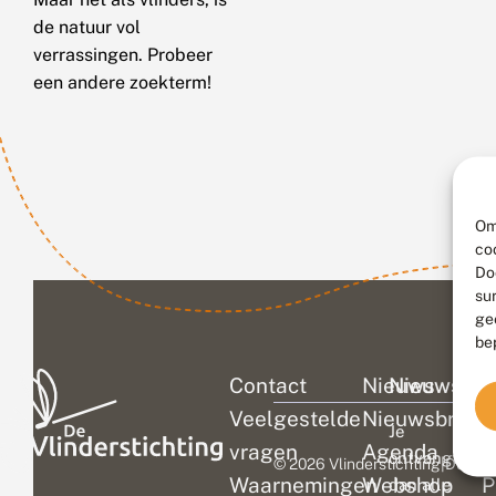
de natuur vol
verrassingen. Probeer
een andere zoekterm!
Om
co
Do
su
ge
be
Contact
Nieuws
Nieuwsbri
C
Veelgestelde
Nieuwsbrief
D
Je
vragen
Agenda
V
ontvangt
© 2026 Vlinderstichting
|
Duurza
Waarnemingen
Webshop
P
dan alle