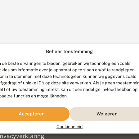
Beheer toestemming
 de beste ervaringen te bieden, gebruiken wij technologieën zoals
okies om informatie over je apparaat op te slaan en/of te raadplegen.
or in te stemmen met deze technologieën kunnen wij gegevens zoals
rfgedrag of unieke ID's op deze site verwerken. Als je geen toestemmi
eft of uw toestemming intrekt, kan dit een nadelige invloed hebben op
paalde functies en mogelijkheden.
ef
olofon
Accepteren
Weigeren
isclaimer
erantwoording
Cookiebeleid
am ontwikkeld door
Go2People
, ontworpen door
Blue Field Agency
|
Pr
rivacyverklaring