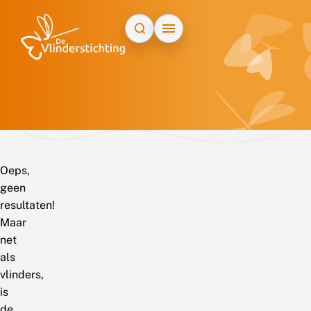
Doorgaan naar inhoud
Oeps,
geen
resultaten!
Maar
net
als
vlinders,
is
de