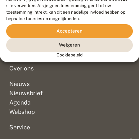
Duurzaam ontwikkeld door
Go2People
, ontworpen door
site verwerken. Als je geen toestemming geeft of uw
Blue Field Agency
toestemming intrekt, kan dit een nadelige invloed hebben op
Privacy
bepaalde functies en mogelijkheden.
Contact
Disclaimer
Accepteren
Sitemap
Veelgestelde vragen
Waarnemingen
Weigeren
Doneer
Cookiebeleid
Over ons
Nieuws
Nieuwsbrief
Agenda
Webshop
Service