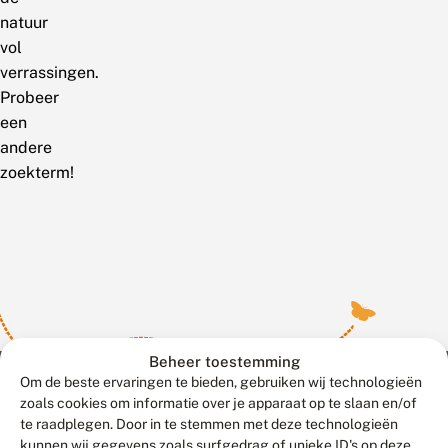
natuur
vol
verrassingen.
Probeer
een
andere
zoekterm!
Beheer toestemming
Om de beste ervaringen te bieden, gebruiken wij technologieën
zoals cookies om informatie over je apparaat op te slaan en/of
te raadplegen. Door in te stemmen met deze technologieën
Meld waarnemingen
© 2026 Vlinderstichting
kunnen wij gegevens zoals surfgedrag of unieke ID's op deze