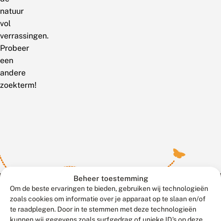
natuur
vol
verrassingen.
Probeer
een
andere
zoekterm!
Beheer toestemming
Om de beste ervaringen te bieden, gebruiken wij technologieën
zoals cookies om informatie over je apparaat op te slaan en/of
te raadplegen. Door in te stemmen met deze technologieën
Meld waarnemingen
© 2026 Vlinderstichting
kunnen wij gegevens zoals surfgedrag of unieke ID's op deze