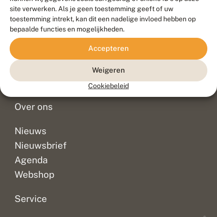
Duurzaam ontwikkeld door
Go2People
, ontworpen door
site verwerken. Als je geen toestemming geeft of uw
Blue Field Agency
toestemming intrekt, kan dit een nadelige invloed hebben op
Privacy
bepaalde functies en mogelijkheden.
Contact
Disclaimer
Accepteren
Sitemap
Veelgestelde vragen
Waarnemingen
Weigeren
Doneer
Cookiebeleid
Over ons
Nieuws
Nieuwsbrief
Agenda
Webshop
Service