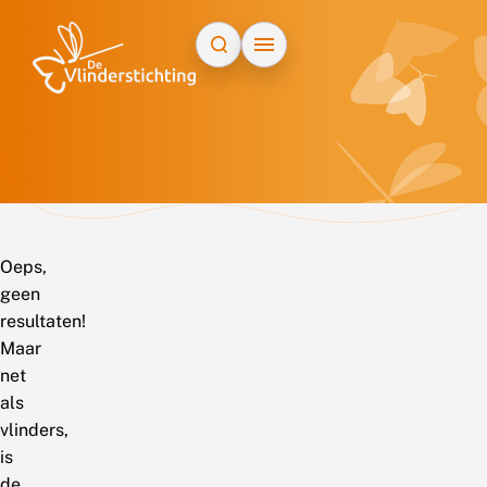
Doorgaan naar inhoud
Oeps,
geen
resultaten!
Maar
net
als
vlinders,
is
de