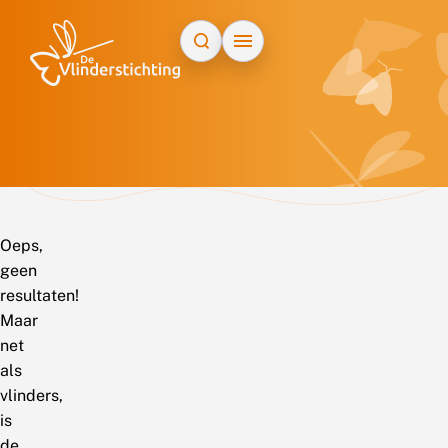
Doorgaan naar inhoud
Oeps,
geen
resultaten!
Maar
net
als
vlinders,
is
de