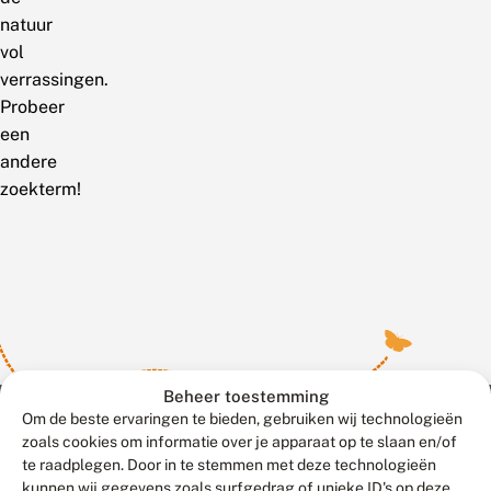
natuur
vol
verrassingen.
Probeer
een
andere
zoekterm!
Beheer toestemming
Om de beste ervaringen te bieden, gebruiken wij technologieën
zoals cookies om informatie over je apparaat op te slaan en/of
te raadplegen. Door in te stemmen met deze technologieën
Meld waarnemingen
© 2026 Vlinderstichting
kunnen wij gegevens zoals surfgedrag of unieke ID's op deze