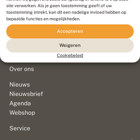
Duurzaam ontwikkeld door
Go2People
, ontworpen door
site verwerken. Als je geen toestemming geeft of uw
Blue Field Agency
toestemming intrekt, kan dit een nadelige invloed hebben op
Privacy
bepaalde functies en mogelijkheden.
Contact
Disclaimer
Accepteren
Sitemap
Veelgestelde vragen
Waarnemingen
Weigeren
Doneer
Cookiebeleid
Over ons
Nieuws
Nieuwsbrief
Agenda
Webshop
Service