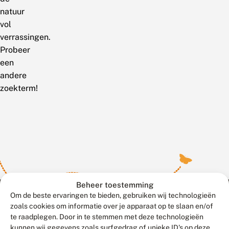
natuur
vol
verrassingen.
Probeer
een
andere
zoekterm!
Beheer toestemming
Om de beste ervaringen te bieden, gebruiken wij technologieën
zoals cookies om informatie over je apparaat op te slaan en/of
te raadplegen. Door in te stemmen met deze technologieën
Meld waarnemingen
© 2026 Vlinderstichting
kunnen wij gegevens zoals surfgedrag of unieke ID's op deze