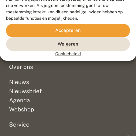
Duurzaam ontwikkeld door
Go2People
, ontworpen door
site verwerken. Als je geen toestemming geeft of uw
Blue Field Agency
toestemming intrekt, kan dit een nadelige invloed hebben op
Privacy
bepaalde functies en mogelijkheden.
Contact
Disclaimer
Accepteren
Sitemap
Veelgestelde vragen
Waarnemingen
Weigeren
Doneer
Cookiebeleid
Over ons
Nieuws
Nieuwsbrief
Agenda
Webshop
Service