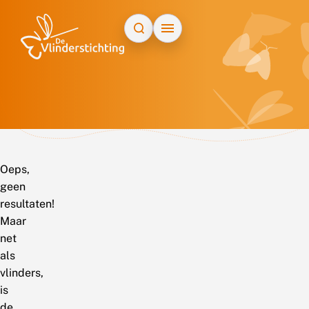
Doorgaan naar inhoud
Oeps,
geen
resultaten!
Maar
net
als
vlinders,
is
de