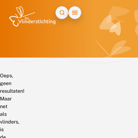
Doorgaan naar inhoud
Oeps,
geen
resultaten!
Maar
net
als
vlinders,
is
de