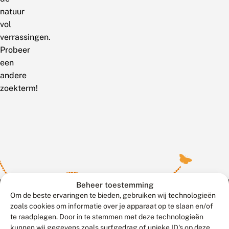
natuur
vol
verrassingen.
Probeer
een
andere
zoekterm!
Beheer toestemming
Om de beste ervaringen te bieden, gebruiken wij technologieën
zoals cookies om informatie over je apparaat op te slaan en/of
te raadplegen. Door in te stemmen met deze technologieën
Meld waarnemingen
© 2026 Vlinderstichting
kunnen wij gegevens zoals surfgedrag of unieke ID's op deze