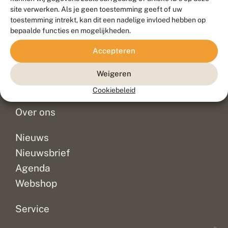
Duurzaam ontwikkeld door
Go2People
, ontworpen door
site verwerken. Als je geen toestemming geeft of uw
Blue Field Agency
toestemming intrekt, kan dit een nadelige invloed hebben op
Privacy
bepaalde functies en mogelijkheden.
Contact
Disclaimer
Accepteren
Sitemap
Veelgestelde vragen
Waarnemingen
Weigeren
Doneer
Cookiebeleid
Over ons
Nieuws
Nieuwsbrief
Agenda
Webshop
Service