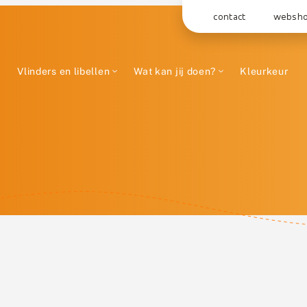
contact
websh
Vlinders en libellen
Wat kan jij doen?
Kleurkeur