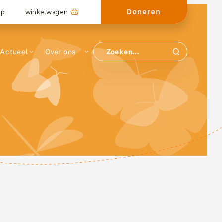
Doneren
op
winkelwagen
Actueel
Over ons