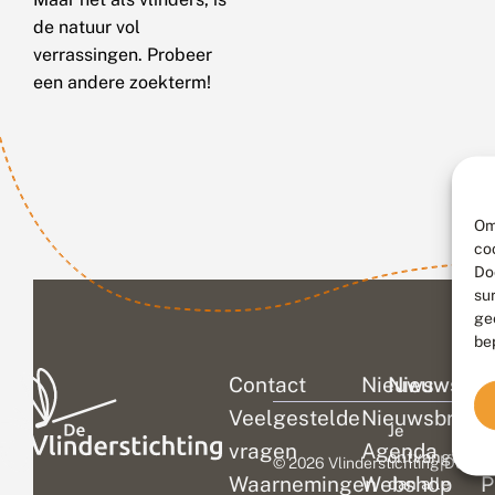
de natuur vol
verrassingen. Probeer
een andere zoekterm!
Om
co
Do
su
ge
be
Contact
Nieuws
Nieuwsbri
C
Veelgestelde
Nieuwsbrief
D
Je
vragen
Agenda
V
ontvangt
© 2026 Vlinderstichting
|
Duurza
Waarnemingen
Webshop
P
dan alle