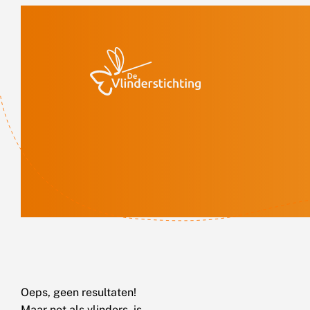
Doorgaan naar inhoud
Oeps, geen resultaten!
Maar net als vlinders, is