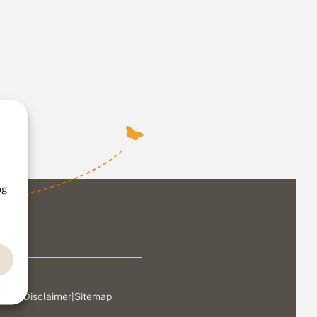
ng
ivacy
|
Disclaimer
|
Sitemap