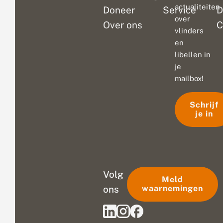
actualiteiten
Doneer
Service
D
over
Over ons
C
vlinders
en
libellen in
je
mailbox!
Schrijf
je in
Volg
Meld
ons
waarnemingen