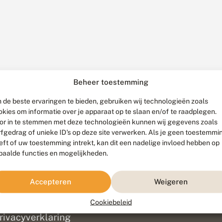
Beheer toestemming
 de beste ervaringen te bieden, gebruiken wij technologieën zoals
okies om informatie over je apparaat op te slaan en/of te raadplegen.
or in te stemmen met deze technologieën kunnen wij gegevens zoals
rfgedrag of unieke ID's op deze site verwerken. Als je geen toestemmi
eft of uw toestemming intrekt, kan dit een nadelige invloed hebben op
paalde functies en mogelijkheden.
ef
olofon
Accepteren
Weigeren
isclaimer
erantwoording
Cookiebeleid
am ontwikkeld door
Go2People
, ontworpen door
Blue Field Agency
|
Pr
rivacyverklaring