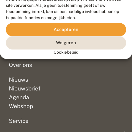
Duurzaam ontwikkeld door
Go2People
, ontworpen door
site verwerken. Als je geen toestemming geeft of uw
Blue Field Agency
toestemming intrekt, kan dit een nadelige invloed hebben op
Privacy
bepaalde functies en mogelijkheden.
Contact
Disclaimer
Accepteren
Sitemap
Veelgestelde vragen
Waarnemingen
Weigeren
Doneer
Cookiebeleid
Over ons
Nieuws
Nieuwsbrief
Agenda
Webshop
Service