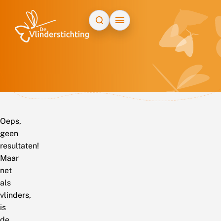
Doorgaan naar inhoud
Oeps,
geen
resultaten!
Maar
net
als
vlinders,
is
de