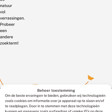
natuur
vol
verrassingen.
Probeer
een
andere
zoekterm!
Beheer toestemming
Om de beste ervaringen te bieden, gebruiken wij technologieën
zoals cookies om informatie over je apparaat op te slaan en/of
te raadplegen. Door in te stemmen met deze technologieën
Meld waarnemingen
© 2026 Vlinderstichting
kunnen wij gegevens zoals surfgedrag of unieke ID's op deze