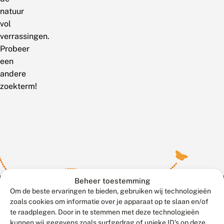
natuur
vol
verrassingen.
Probeer
een
andere
zoekterm!
Beheer toestemming
Om de beste ervaringen te bieden, gebruiken wij technologieën
zoals cookies om informatie over je apparaat op te slaan en/of
te raadplegen. Door in te stemmen met deze technologieën
Meld waarnemingen
© 2026 Vlinderstichting
kunnen wij gegevens zoals surfgedrag of unieke ID's op deze