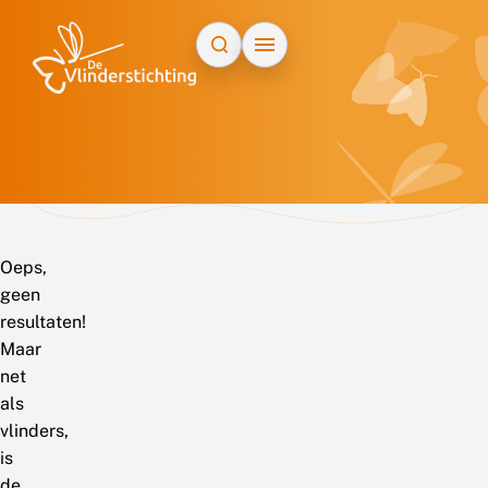
Doorgaan naar inhoud
Oeps,
geen
resultaten!
Maar
net
als
vlinders,
is
de