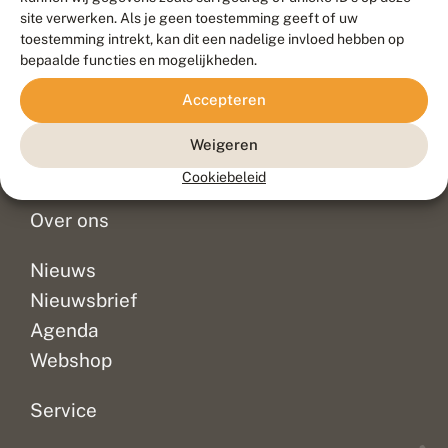
Duurzaam ontwikkeld door
Go2People
, ontworpen door
site verwerken. Als je geen toestemming geeft of uw
Blue Field Agency
toestemming intrekt, kan dit een nadelige invloed hebben op
Privacy
bepaalde functies en mogelijkheden.
Contact
Disclaimer
Accepteren
Sitemap
Veelgestelde vragen
Waarnemingen
Weigeren
Doneer
Cookiebeleid
Over ons
Nieuws
Nieuwsbrief
Agenda
Webshop
Service