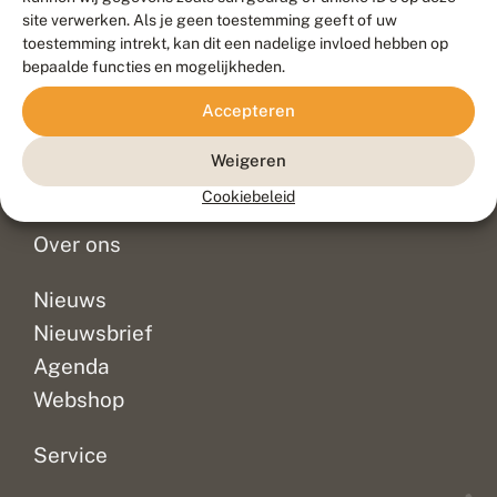
Duurzaam ontwikkeld door
Go2People
, ontworpen door
site verwerken. Als je geen toestemming geeft of uw
Blue Field Agency
toestemming intrekt, kan dit een nadelige invloed hebben op
Privacy
bepaalde functies en mogelijkheden.
Contact
Disclaimer
Accepteren
Sitemap
Veelgestelde vragen
Waarnemingen
Weigeren
Doneer
Cookiebeleid
Over ons
Nieuws
Nieuwsbrief
Agenda
Webshop
Service