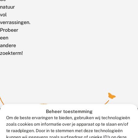
natuur
vol
verrassingen.
Probeer
een
andere
zoekterm!
Beheer toestemming
Om de beste ervaringen te bieden, gebruiken wij technologieën
zoals cookies om informatie over je apparaat op te slaan en/of
te raadplegen. Door in te stemmen met deze technologieën
Meld waarnemingen
© 2026 Vlinderstichting
kunnen wij gegevens zoals surfgedrag of unieke ID's op deze