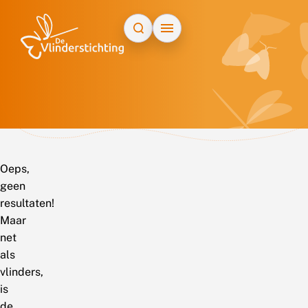
Doorgaan naar inhoud
Oeps,
geen
resultaten!
Maar
net
als
vlinders,
is
de