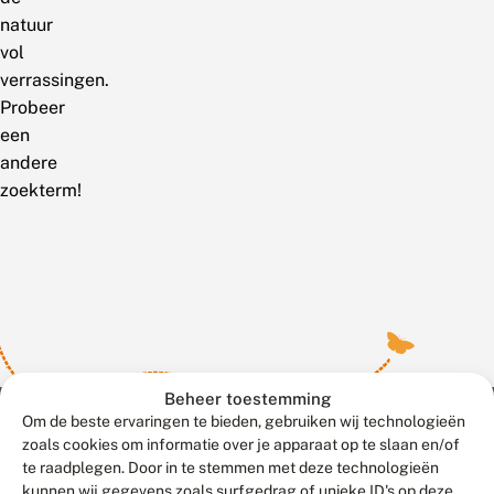
natuur
vol
verrassingen.
Probeer
een
andere
zoekterm!
Beheer toestemming
Om de beste ervaringen te bieden, gebruiken wij technologieën
zoals cookies om informatie over je apparaat op te slaan en/of
te raadplegen. Door in te stemmen met deze technologieën
Meld waarnemingen
© 2026 Vlinderstichting
kunnen wij gegevens zoals surfgedrag of unieke ID's op deze