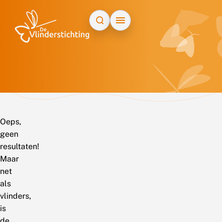
Doorgaan naar inhoud
Oeps,
geen
resultaten!
Maar
net
als
vlinders,
is
de