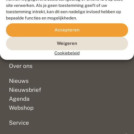
Duurzaam ontwikkeld door
Go2People
, ontworpen door
site verwerken. Als je geen toestemming geeft of uw
Blue Field Agency
toestemming intrekt, kan dit een nadelige invloed hebben op
Privacy
bepaalde functies en mogelijkheden.
Contact
Disclaimer
Accepteren
Sitemap
Veelgestelde vragen
Waarnemingen
Weigeren
Doneer
Cookiebeleid
Over ons
Nieuws
Nieuwsbrief
Agenda
Webshop
Service