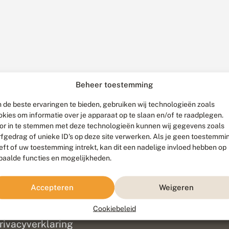
Beheer toestemming
 de beste ervaringen te bieden, gebruiken wij technologieën zoals
okies om informatie over je apparaat op te slaan en/of te raadplegen.
or in te stemmen met deze technologieën kunnen wij gegevens zoals
rfgedrag of unieke ID's op deze site verwerken. Als je geen toestemmi
eft of uw toestemming intrekt, kan dit een nadelige invloed hebben op
paalde functies en mogelijkheden.
ef
olofon
Accepteren
Weigeren
isclaimer
erantwoording
Cookiebeleid
am ontwikkeld door
Go2People
, ontworpen door
Blue Field Agency
|
Pr
rivacyverklaring