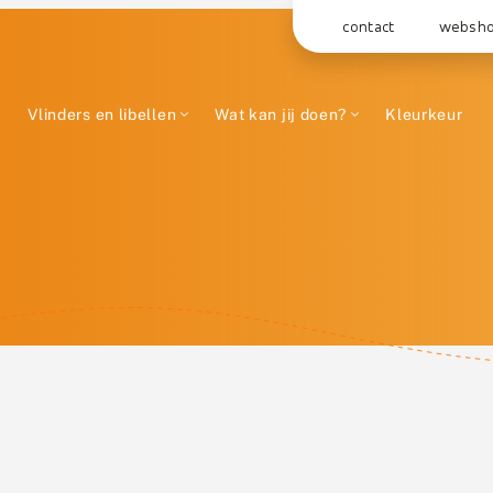
contact
websh
Vlinders en libellen
Wat kan jij doen?
Kleurkeur