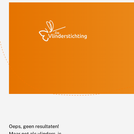
Doorgaan naar inhoud
Oeps, geen resultaten!
Maar net als vlinders, is