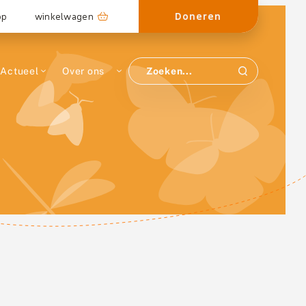
Doneren
op
winkelwagen
Actueel
Over ons