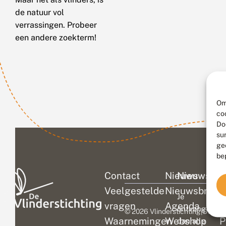
de natuur vol
verrassingen. Probeer
een andere zoekterm!
Om
co
Do
su
ge
be
Contact
Nieuws
Nieuwsbri
C
Veelgestelde
Nieuwsbrief
D
Je
vragen
Agenda
V
ontvangt
© 2026 Vlinderstichting
|
Duurza
Waarnemingen
Webshop
P
dan alle