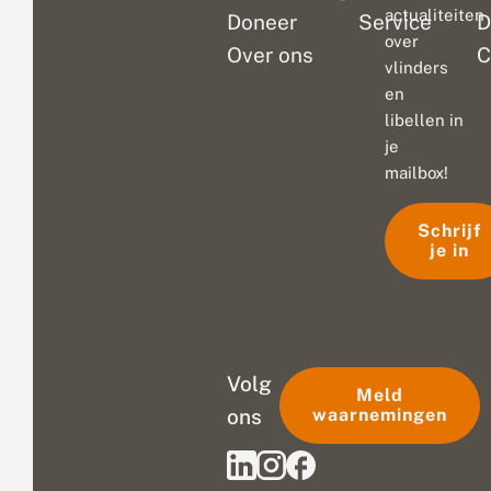
actualiteiten
Doneer
Service
D
over
Over ons
C
vlinders
en
libellen in
je
mailbox!
Schrijf
je in
Volg
Meld
ons
waarnemingen