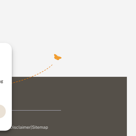
ng
ivacy
|
Disclaimer
|
Sitemap