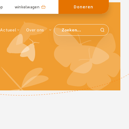
Doneren
op
winkelwagen
Actueel
Over ons