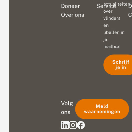
actualiteiten
Doneer
Service
D
over
Over ons
C
vlinders
en
libellen in
je
mailbox!
Schrijf
je in
Volg
Meld
ons
waarnemingen