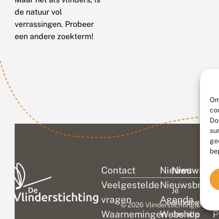
de natuur vol
verrassingen. Probeer
een andere zoekterm!
Om
co
Do
su
ge
be
Contact
Nieuws
Nieuwsbri
C
Veelgestelde
Nieuwsbrief
D
Je
vragen
Agenda
V
ontvangt
© 2026 Vlinderstichting
|
Duurza
Waarnemingen
Webshop
P
dan alle