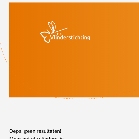
Doorgaan naar inhoud
Oeps, geen resultaten!
Maar net als vlinders, is