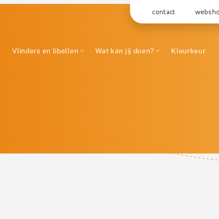
contact
websh
Vlinders en libellen
Wat kan jij doen?
Kleurkeur