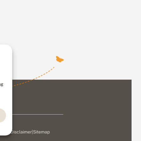
ng
ivacy
|
Disclaimer
|
Sitemap