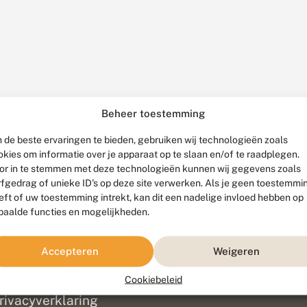
Beheer toestemming
 de beste ervaringen te bieden, gebruiken wij technologieën zoals
okies om informatie over je apparaat op te slaan en/of te raadplegen.
or in te stemmen met deze technologieën kunnen wij gegevens zoals
rfgedrag of unieke ID's op deze site verwerken. Als je geen toestemmi
eft of uw toestemming intrekt, kan dit een nadelige invloed hebben op
paalde functies en mogelijkheden.
ef
olofon
Accepteren
Weigeren
isclaimer
erantwoording
Cookiebeleid
am ontwikkeld door
Go2People
, ontworpen door
Blue Field Agency
|
Pr
rivacyverklaring