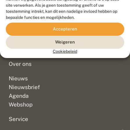
Duurzaam ontwikkeld door
Go2People
, ontworpen door
site verwerken. Als je geen toestemming geeft of uw
Blue Field Agency
toestemming intrekt, kan dit een nadelige invloed hebben op
Privacy
bepaalde functies en mogelijkheden.
Contact
Disclaimer
Accepteren
Sitemap
Veelgestelde vragen
Waarnemingen
Weigeren
Doneer
Cookiebeleid
Over ons
Nieuws
Nieuwsbrief
Agenda
Webshop
Service