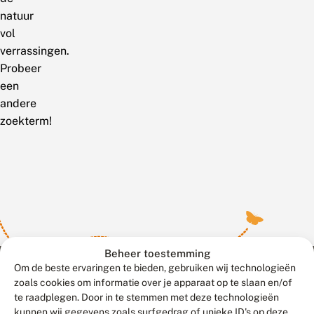
natuur
vol
verrassingen.
Probeer
een
andere
zoekterm!
Beheer toestemming
Om de beste ervaringen te bieden, gebruiken wij technologieën
zoals cookies om informatie over je apparaat op te slaan en/of
te raadplegen. Door in te stemmen met deze technologieën
Meld waarnemingen
© 2026 Vlinderstichting
kunnen wij gegevens zoals surfgedrag of unieke ID's op deze