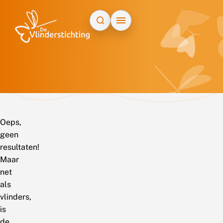
Doorgaan naar inhoud
Oeps,
geen
resultaten!
Maar
net
als
vlinders,
is
de