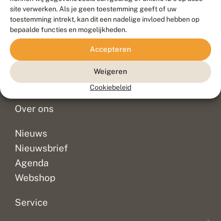
Duurzaam ontwikkeld door
Go2People
, ontworpen door
site verwerken. Als je geen toestemming geeft of uw
Blue Field Agency
toestemming intrekt, kan dit een nadelige invloed hebben op
Privacy
bepaalde functies en mogelijkheden.
Contact
Disclaimer
Accepteren
Sitemap
Veelgestelde vragen
Waarnemingen
Weigeren
Doneer
Cookiebeleid
Over ons
Nieuws
Nieuwsbrief
Agenda
Webshop
Service