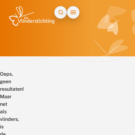
Doorgaan naar inhoud
Oeps,
geen
resultaten!
Maar
net
als
vlinders,
is
de