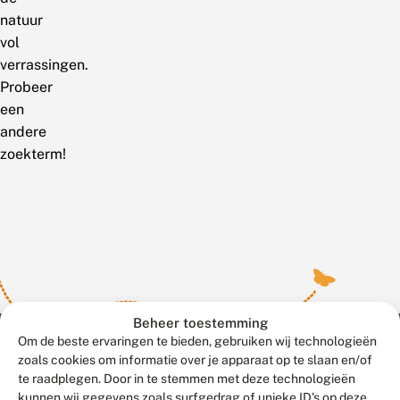
natuur
vol
verrassingen.
Probeer
een
andere
zoekterm!
Beheer toestemming
Om de beste ervaringen te bieden, gebruiken wij technologieën
zoals cookies om informatie over je apparaat op te slaan en/of
te raadplegen. Door in te stemmen met deze technologieën
Meld waarnemingen
© 2026 Vlinderstichting
kunnen wij gegevens zoals surfgedrag of unieke ID's op deze