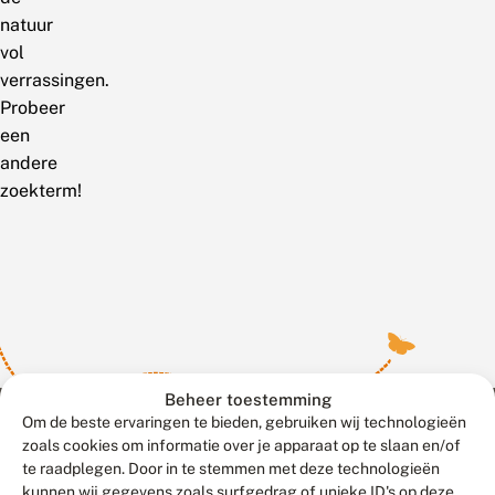
natuur
vol
verrassingen.
Probeer
een
andere
zoekterm!
Beheer toestemming
Om de beste ervaringen te bieden, gebruiken wij technologieën
zoals cookies om informatie over je apparaat op te slaan en/of
te raadplegen. Door in te stemmen met deze technologieën
Meld waarnemingen
© 2026 Vlinderstichting
kunnen wij gegevens zoals surfgedrag of unieke ID's op deze