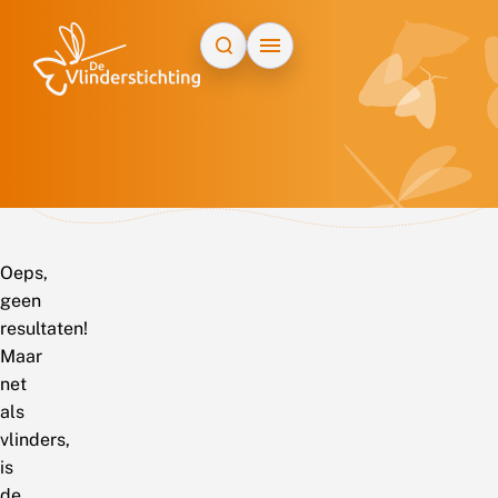
Doorgaan naar inhoud
Oeps,
geen
resultaten!
Maar
net
als
vlinders,
is
de