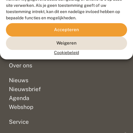
Duurzaam ontwikkeld door
Go2People
, ontworpen door
site verwerken. Als je geen toestemming geeft of uw
Blue Field Agency
toestemming intrekt, kan dit een nadelige invloed hebben op
Privacy
bepaalde functies en mogelijkheden.
Contact
Disclaimer
Accepteren
Sitemap
Veelgestelde vragen
Waarnemingen
Weigeren
Doneer
Cookiebeleid
Over ons
Nieuws
Nieuwsbrief
Agenda
Webshop
Service