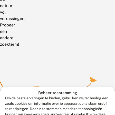
natuur
vol
verrassingen.
Probeer
een
andere
zoekterm!
Beheer toestemming
Om de beste ervaringen te bieden, gebruiken wij technologieën
zoals cookies om informatie over je apparaat op te slaan en/of
te raadplegen. Door in te stemmen met deze technologieën
Meld waarnemingen
© 2026 Vlinderstichting
kunnen wij gegevens zoals surfgedrag of unieke ID's op deze