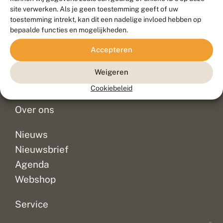
Duurzaam ontwikkeld door
Go2People
, ontworpen door
site verwerken. Als je geen toestemming geeft of uw
Blue Field Agency
toestemming intrekt, kan dit een nadelige invloed hebben op
Privacy
bepaalde functies en mogelijkheden.
Contact
Disclaimer
Accepteren
Sitemap
Veelgestelde vragen
Waarnemingen
Weigeren
Doneer
Cookiebeleid
Over ons
Nieuws
Nieuwsbrief
Agenda
Webshop
Service