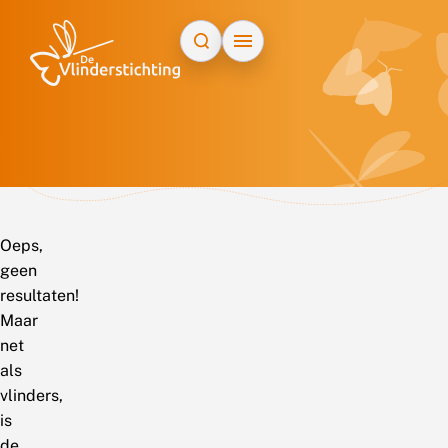
Doorgaan naar inhoud
Oeps,
geen
resultaten!
Maar
net
als
vlinders,
is
de