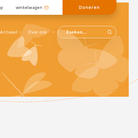
Doneren
op
winkelwagen
Actueel
Over ons