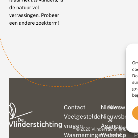
de natuur vol
verrassingen. Probeer
een andere zoekterm!
Om
co
Do
su
ge
be
Contact
Nieuws
Nieuwsbri
C
Veelgestelde
Nieuwsbrief
D
Je
vragen
Agenda
V
ontvangt
© 2026 Vlinderstichting
|
Duurza
Waarnemingen
Webshop
P
dan alle