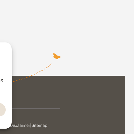
ng
ivacy
|
Disclaimer
|
Sitemap