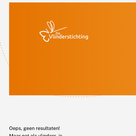
Doorgaan naar inhoud
Oeps, geen resultaten!
Maar net als vlinders, is