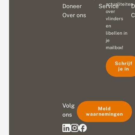
actualiteiten
Doneer
Service
D
over
Over ons
C
vlinders
en
libellen in
je
mailbox!
Schrijf
je in
Volg
Meld
ons
waarnemingen