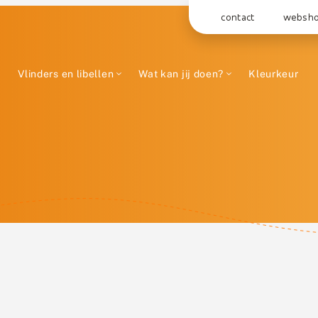
contact
websh
Vlinders en libellen
Wat kan jij doen?
Kleurkeur