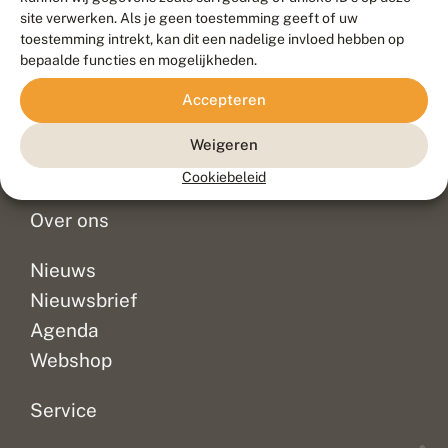
Duurzaam ontwikkeld door
Go2People
, ontworpen door
site verwerken. Als je geen toestemming geeft of uw
Blue Field Agency
toestemming intrekt, kan dit een nadelige invloed hebben op
Privacy
bepaalde functies en mogelijkheden.
Contact
Disclaimer
Accepteren
Sitemap
Veelgestelde vragen
Waarnemingen
Weigeren
Doneer
Cookiebeleid
Over ons
Nieuws
Nieuwsbrief
Agenda
Webshop
Service