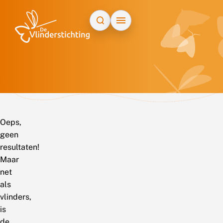
Doorgaan naar inhoud
Oeps,
geen
resultaten!
Maar
net
als
vlinders,
is
de