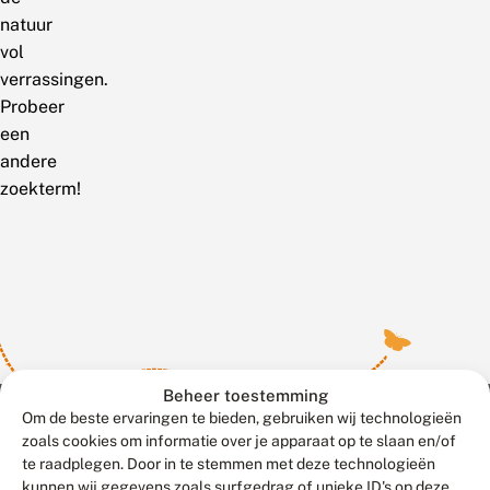
natuur
vol
verrassingen.
Probeer
een
andere
zoekterm!
Beheer toestemming
Om de beste ervaringen te bieden, gebruiken wij technologieën
zoals cookies om informatie over je apparaat op te slaan en/of
te raadplegen. Door in te stemmen met deze technologieën
Meld waarnemingen
© 2026 Vlinderstichting
kunnen wij gegevens zoals surfgedrag of unieke ID's op deze