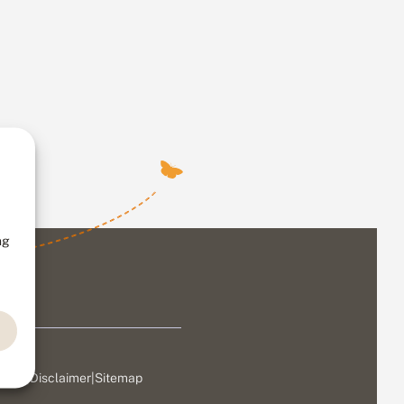
ng
ivacy
|
Disclaimer
|
Sitemap