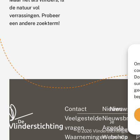
de natuur vol
verrassingen. Probeer
een andere zoekterm!
Om
co
Do
su
ge
be
Contact
Nieuws
Nieuwsbri
C
Veelgestelde
Nieuwsbrief
D
Je
vragen
Agenda
V
ontvangt
© 2026 Vlinderstichting
|
Duurza
Waarnemingen
Webshop
P
dan alle