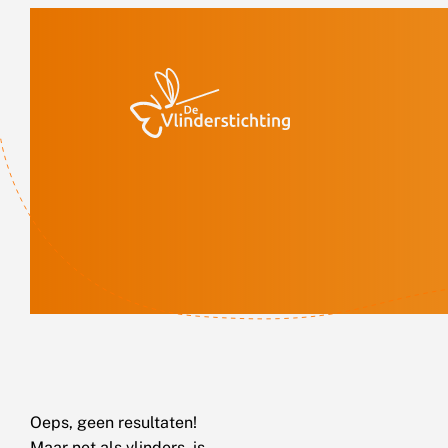
Doorgaan naar inhoud
Oeps, geen resultaten!
Maar net als vlinders, is