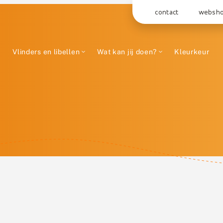
contact
websh
Vlinders en libellen
Wat kan jij doen?
Kleurkeur