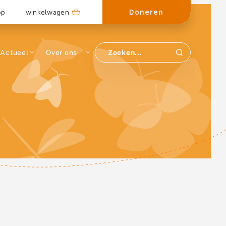
Doneren
op
winkelwagen
Actueel
Over ons