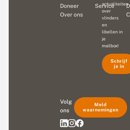
actualiteiten
Doneer
Service
D
over
Over ons
C
vlinders
en
libellen in
je
mailbox!
Schrijf
je in
Volg
Meld
ons
waarnemingen