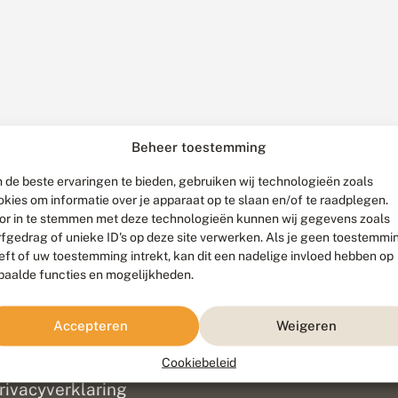
Beheer toestemming
 de beste ervaringen te bieden, gebruiken wij technologieën zoals
okies om informatie over je apparaat op te slaan en/of te raadplegen.
or in te stemmen met deze technologieën kunnen wij gegevens zoals
rfgedrag of unieke ID's op deze site verwerken. Als je geen toestemmi
eft of uw toestemming intrekt, kan dit een nadelige invloed hebben op
paalde functies en mogelijkheden.
ef
olofon
Accepteren
Weigeren
isclaimer
erantwoording
Cookiebeleid
am ontwikkeld door
Go2People
, ontworpen door
Blue Field Agency
|
Pr
rivacyverklaring