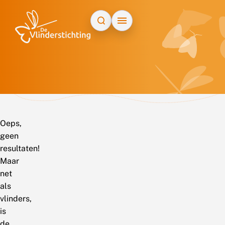
Doorgaan naar inhoud
Oeps,
geen
resultaten!
Maar
net
als
vlinders,
is
de