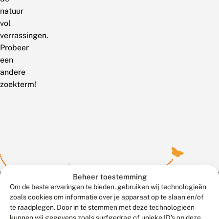
natuur
vol
verrassingen.
Probeer
een
andere
zoekterm!
Beheer toestemming
Om de beste ervaringen te bieden, gebruiken wij technologieën
zoals cookies om informatie over je apparaat op te slaan en/of
te raadplegen. Door in te stemmen met deze technologieën
Meld waarnemingen
© 2026 Vlinderstichting
kunnen wij gegevens zoals surfgedrag of unieke ID's op deze