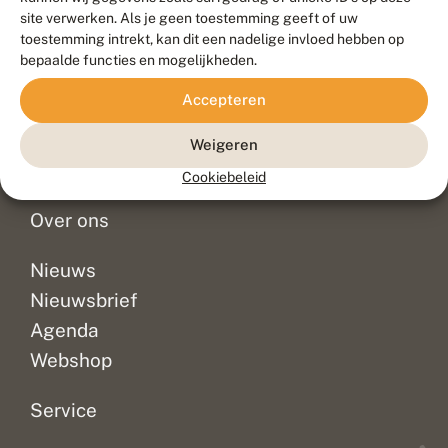
Duurzaam ontwikkeld door
Go2People
, ontworpen door
site verwerken. Als je geen toestemming geeft of uw
Blue Field Agency
toestemming intrekt, kan dit een nadelige invloed hebben op
Privacy
bepaalde functies en mogelijkheden.
Contact
Disclaimer
Accepteren
Sitemap
Veelgestelde vragen
Waarnemingen
Weigeren
Doneer
Cookiebeleid
Over ons
Nieuws
Nieuwsbrief
Agenda
Webshop
Service