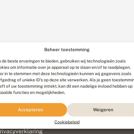
Beheer toestemming
 de beste ervaringen te bieden, gebruiken wij technologieën zoals
okies om informatie over je apparaat op te slaan en/of te raadplegen.
or in te stemmen met deze technologieën kunnen wij gegevens zoals
rfgedrag of unieke ID's op deze site verwerken. Als je geen toestemmi
eft of uw toestemming intrekt, kan dit een nadelige invloed hebben op
paalde functies en mogelijkheden.
ef
olofon
Accepteren
Weigeren
isclaimer
erantwoording
Cookiebeleid
am ontwikkeld door
Go2People
, ontworpen door
Blue Field Agency
|
Pr
rivacyverklaring