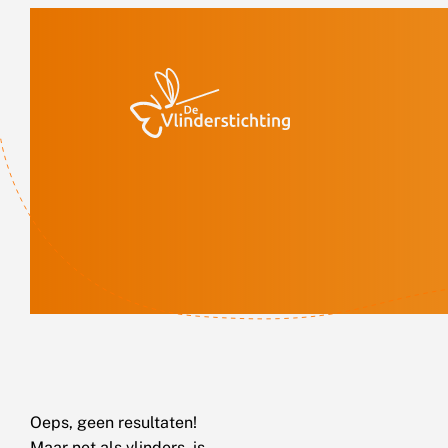
Doorgaan naar inhoud
Oeps, geen resultaten!
Maar net als vlinders, is