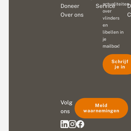
actualiteiten
Doneer
Service
D
over
Over ons
C
vlinders
en
libellen in
je
mailbox!
Schrijf
je in
Volg
Meld
ons
waarnemingen