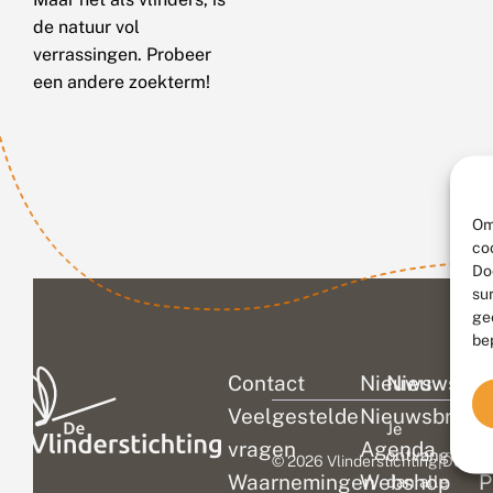
de natuur vol
verrassingen. Probeer
een andere zoekterm!
Om
co
Do
su
ge
be
Contact
Nieuws
Nieuwsbri
C
Veelgestelde
Nieuwsbrief
D
Je
vragen
Agenda
V
ontvangt
© 2026 Vlinderstichting
|
Duurza
Waarnemingen
Webshop
P
dan alle