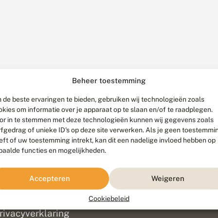
Beheer toestemming
 de beste ervaringen te bieden, gebruiken wij technologieën zoals
okies om informatie over je apparaat op te slaan en/of te raadplegen.
or in te stemmen met deze technologieën kunnen wij gegevens zoals
rfgedrag of unieke ID's op deze site verwerken. Als je geen toestemmi
eft of uw toestemming intrekt, kan dit een nadelige invloed hebben op
paalde functies en mogelijkheden.
ef
olofon
Accepteren
Weigeren
isclaimer
erantwoording
Cookiebeleid
am ontwikkeld door
Go2People
, ontworpen door
Blue Field Agency
|
Pr
rivacyverklaring