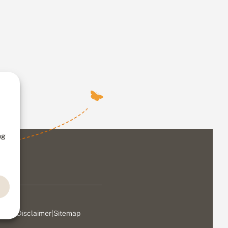
ng
ivacy
|
Disclaimer
|
Sitemap