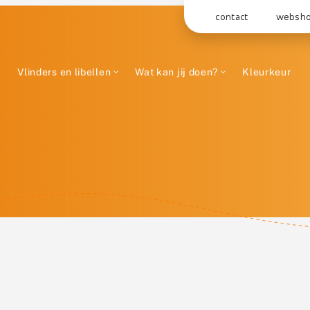
contact
websh
Vlinders en libellen
Wat kan jij doen?
Kleurkeur