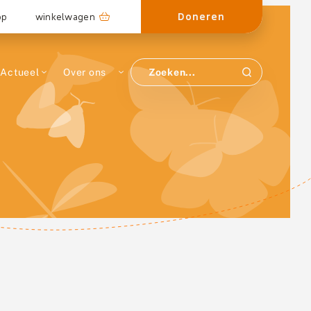
Doneren
op
winkelwagen
Actueel
Over ons