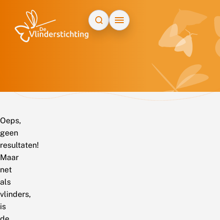
Doorgaan naar inhoud
Oeps,
geen
resultaten!
Maar
net
als
vlinders,
is
de