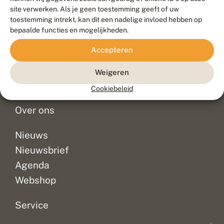
Duurzaam ontwikkeld door
Go2People
, ontworpen door
site verwerken. Als je geen toestemming geeft of uw
Blue Field Agency
toestemming intrekt, kan dit een nadelige invloed hebben op
Privacy
bepaalde functies en mogelijkheden.
Contact
Disclaimer
Accepteren
Sitemap
Veelgestelde vragen
Waarnemingen
Weigeren
Doneer
Cookiebeleid
Over ons
Nieuws
Nieuwsbrief
Agenda
Webshop
Service