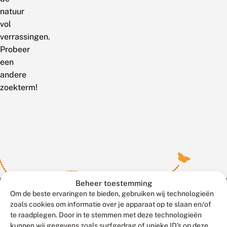
natuur
vol
verrassingen.
Probeer
een
andere
zoekterm!
Beheer toestemming
Om de beste ervaringen te bieden, gebruiken wij technologieën
zoals cookies om informatie over je apparaat op te slaan en/of
te raadplegen. Door in te stemmen met deze technologieën
Meld waarnemingen
© 2026 Vlinderstichting
kunnen wij gegevens zoals surfgedrag of unieke ID's op deze