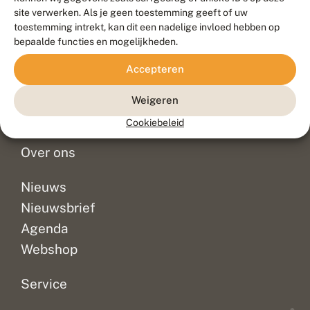
Duurzaam ontwikkeld door
Go2People
, ontworpen door
site verwerken. Als je geen toestemming geeft of uw
Blue Field Agency
toestemming intrekt, kan dit een nadelige invloed hebben op
Privacy
bepaalde functies en mogelijkheden.
Contact
Disclaimer
Accepteren
Sitemap
Veelgestelde vragen
Waarnemingen
Weigeren
Doneer
Cookiebeleid
Over ons
Nieuws
Nieuwsbrief
Agenda
Webshop
Service