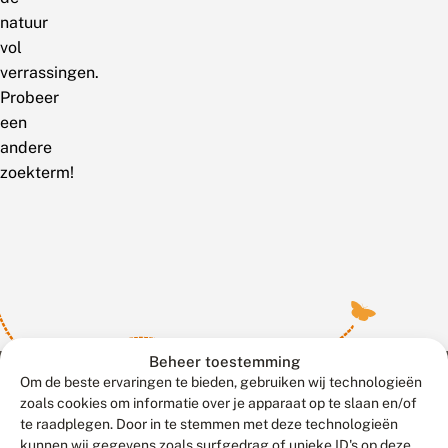
natuur
vol
verrassingen.
Probeer
een
andere
zoekterm!
Beheer toestemming
Om de beste ervaringen te bieden, gebruiken wij technologieën
zoals cookies om informatie over je apparaat op te slaan en/of
te raadplegen. Door in te stemmen met deze technologieën
Meld waarnemingen
© 2026 Vlinderstichting
kunnen wij gegevens zoals surfgedrag of unieke ID's op deze