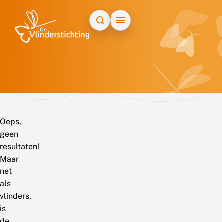
Doorgaan naar inhoud
Oeps,
geen
resultaten!
Maar
net
als
vlinders,
is
de