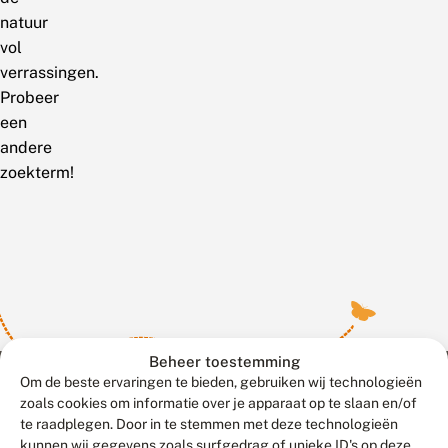
natuur
vol
verrassingen.
Probeer
een
andere
zoekterm!
Beheer toestemming
Om de beste ervaringen te bieden, gebruiken wij technologieën
zoals cookies om informatie over je apparaat op te slaan en/of
te raadplegen. Door in te stemmen met deze technologieën
Meld waarnemingen
© 2026 Vlinderstichting
kunnen wij gegevens zoals surfgedrag of unieke ID's op deze