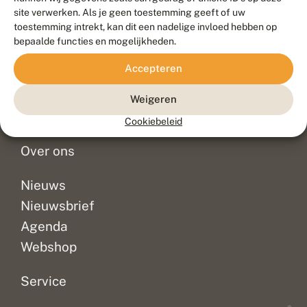
Duurzaam ontwikkeld door
Go2People
, ontworpen door
site verwerken. Als je geen toestemming geeft of uw
Blue Field Agency
toestemming intrekt, kan dit een nadelige invloed hebben op
Privacy
bepaalde functies en mogelijkheden.
Contact
Disclaimer
Accepteren
Sitemap
Veelgestelde vragen
Waarnemingen
Weigeren
Doneer
Cookiebeleid
Over ons
Nieuws
Nieuwsbrief
Agenda
Webshop
Service