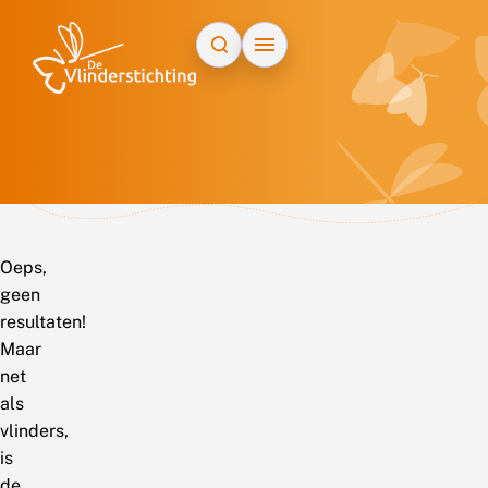
Doorgaan naar inhoud
Oeps,
geen
resultaten!
Maar
net
als
vlinders,
is
de