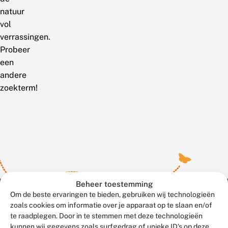
natuur
vol
verrassingen.
Probeer
een
andere
zoekterm!
Beheer toestemming
Om de beste ervaringen te bieden, gebruiken wij technologieën
zoals cookies om informatie over je apparaat op te slaan en/of
te raadplegen. Door in te stemmen met deze technologieën
Meld waarnemingen
© 2026 Vlinderstichting
kunnen wij gegevens zoals surfgedrag of unieke ID's op deze