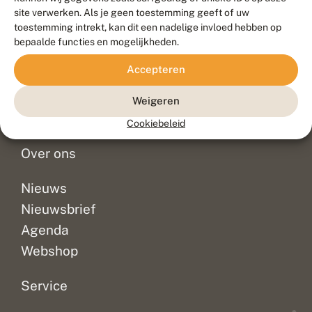
Duurzaam ontwikkeld door
Go2People
, ontworpen door
site verwerken. Als je geen toestemming geeft of uw
Blue Field Agency
toestemming intrekt, kan dit een nadelige invloed hebben op
Privacy
bepaalde functies en mogelijkheden.
Contact
Disclaimer
Accepteren
Sitemap
Veelgestelde vragen
Waarnemingen
Weigeren
Doneer
Cookiebeleid
Over ons
Nieuws
Nieuwsbrief
Agenda
Webshop
Service