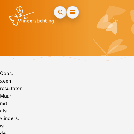
Doorgaan naar inhoud
Oeps,
geen
resultaten!
Maar
net
als
vlinders,
is
de