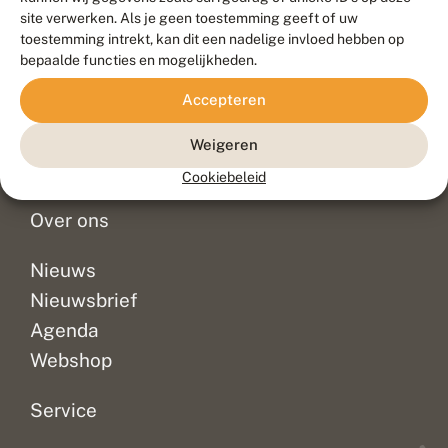
Duurzaam ontwikkeld door
Go2People
, ontworpen door
site verwerken. Als je geen toestemming geeft of uw
Blue Field Agency
toestemming intrekt, kan dit een nadelige invloed hebben op
Privacy
bepaalde functies en mogelijkheden.
Contact
Disclaimer
Accepteren
Sitemap
Veelgestelde vragen
Waarnemingen
Weigeren
Doneer
Cookiebeleid
Over ons
Nieuws
Nieuwsbrief
Agenda
Webshop
Service