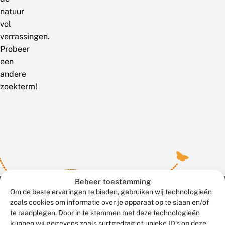
natuur
vol
verrassingen.
Probeer
een
andere
zoekterm!
Beheer toestemming
Om de beste ervaringen te bieden, gebruiken wij technologieën
zoals cookies om informatie over je apparaat op te slaan en/of
te raadplegen. Door in te stemmen met deze technologieën
Meld waarnemingen
© 2026 Vlinderstichting
kunnen wij gegevens zoals surfgedrag of unieke ID's op deze