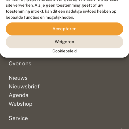
Duurzaam ontwikkeld door
Go2People
, ontworpen door
site verwerken. Als je geen toestemming geeft of uw
Blue Field Agency
toestemming intrekt, kan dit een nadelige invloed hebben op
Privacy
bepaalde functies en mogelijkheden.
Contact
Disclaimer
Accepteren
Sitemap
Veelgestelde vragen
Waarnemingen
Weigeren
Doneer
Cookiebeleid
Over ons
Nieuws
Nieuwsbrief
Agenda
Webshop
Service