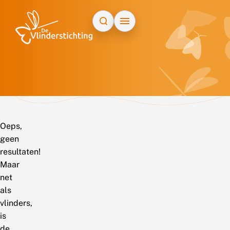
Doorgaan naar inhoud
Oeps,
geen
resultaten!
Maar
net
als
vlinders,
is
de