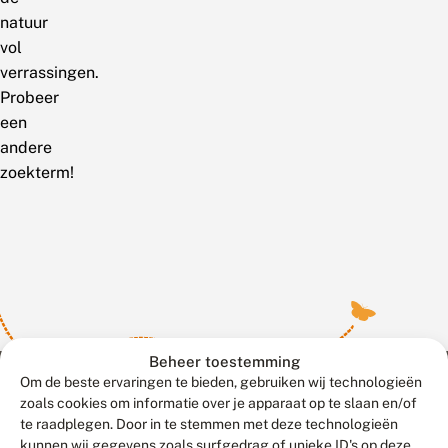
natuur
vol
verrassingen.
Probeer
een
andere
zoekterm!
Beheer toestemming
Om de beste ervaringen te bieden, gebruiken wij technologieën
zoals cookies om informatie over je apparaat op te slaan en/of
te raadplegen. Door in te stemmen met deze technologieën
Meld waarnemingen
© 2026 Vlinderstichting
kunnen wij gegevens zoals surfgedrag of unieke ID's op deze